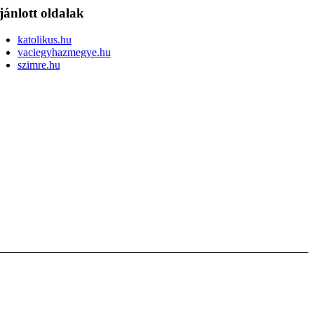
jánlott oldalak
katolikus.hu
vaciegyhazmegye.hu
szimre.hu