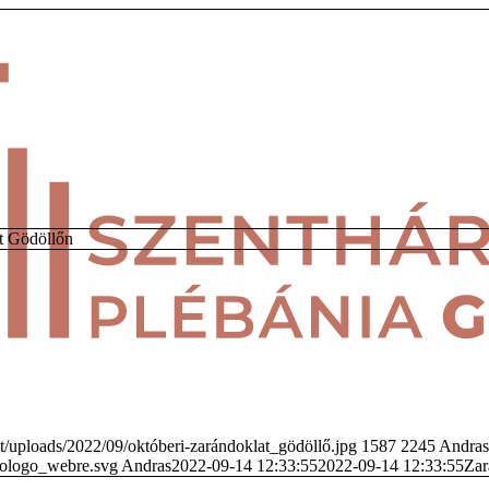
t Gödöllőn
/uploads/2022/09/októberi-zarándoklat_gödöllő.jpg
1587
2245
Andras
vologo_webre.svg
Andras
2022-09-14 12:33:55
2022-09-14 12:33:55
Zar