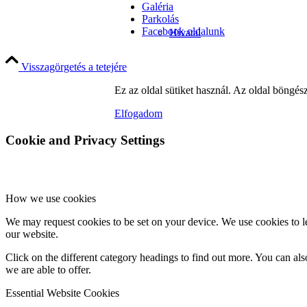
Galéria
Parkolás
Facebook oldalunk
Hivatal
Visszagörgetés a tetejére
Ez az oldal sütiket használ. Az oldal böngés
Parkolás
Elfogadom
Cookie and Privacy Settings
Adatkezelési tájékoztatók
How we use cookies
We may request cookies to be set on your device. We use cookies to le
our website.
Liturgia
Click on the different category headings to find out more. You can a
we are able to offer.
Essential Website Cookies
Szentségek