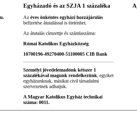
Egyházadó és az SZJA 1 százaléka
A
u.
Az
éves önkéntes egyházi hozzájárulás
befizetése átutalással is történhet.
Az átutalás címzettje és számlaszáma:
Római Katolikus Egyházközség
10700196-49270400-51100005 CIB Bank
Személyi jövedelemadónk kétszer 1
százalékával magunk rendelkezünk
, egyiket
egyházunknak, másikat civil társadalmi
szervezetnek adhatjuk.
A Magyar Katolikus Egyház technikai
száma: 0011.