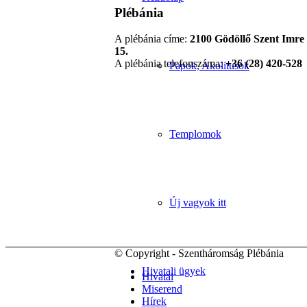
Plébánia
A plébánia címe:
2100 Gödöllő Szent Imre 
15.
A plébánia telefonszáma:
+36 (28) 420-528
Papok, Akolitusok
Templomok
Új vagyok itt
© Copyright - Szentháromság Plébánia
Hivatali ügyek
Hivatal
Miserend
Hírek