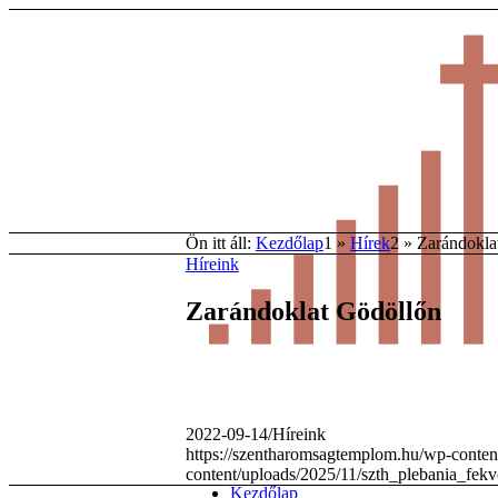
Ön itt áll:
Kezdőlap
1
»
Hírek
2
»
Zarándokla
Híreink
Zarándoklat Gödöllőn
2022-09-14
/
Híreink
https://szentharomsagtemplom.hu/wp-content
content/uploads/2025/11/szth_plebania_fek
Kezdőlap