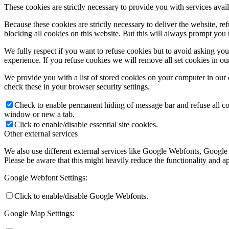
These cookies are strictly necessary to provide you with services avail
Because these cookies are strictly necessary to deliver the website, 
blocking all cookies on this website. But this will always prompt you t
We fully respect if you want to refuse cookies but to avoid asking you a
Ismerjük meg a szentsége
experience. If you refuse cookies we will remove all set cookies in o
We provide you with a list of stored cookies on your computer in ou
check these in your browser security settings.
Miserend
Check to enable permanent hiding of message bar and refuse all co
window or new a tab.
Click to enable/disable essential site cookies.
Other external services
We also use different external services like Google Webfonts, Google
Miserend
Please be aware that this might heavily reduce the functionality and a
Google Webfont Settings:
Click to enable/disable Google Webfonts.
A szentmise liturgiája
Google Map Settings: