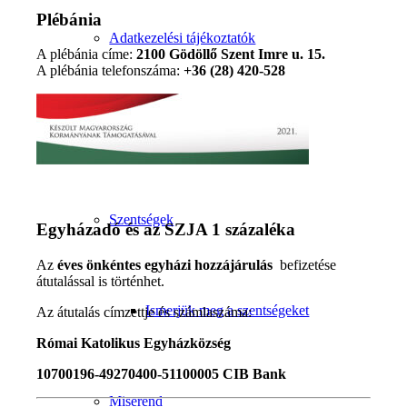
Plébánia
Adatkezelési tájékoztatók
A plébánia címe:
2100 Gödöllő Szent Imre u. 15.
A plébánia telefonszáma:
+36 (28) 420-528
Liturgia
Szentségek
Egyházadó és az SZJA 1 százaléka
Az
éves önkéntes egyházi hozzájárulás
befizetése
átutalással is történhet.
Ismerjük meg a szentségeket
Az átutalás címzettje és számlaszáma:
Római Katolikus Egyházközség
10700196-49270400-51100005 CIB Bank
Miserend