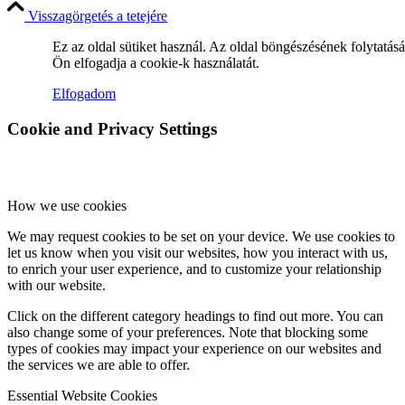
Visszagörgetés a tetejére
Hírek
Ez az oldal sütiket használ. Az oldal böngészésének folytatás
Ön elfogadja a cookie-k használatát.
Elfogadom
Cookie and Privacy Settings
Hírek
How we use cookies
Hirdetések
We may request cookies to be set on your device. We use cookies to
let us know when you visit our websites, how you interact with us,
to enrich your user experience, and to customize your relationship
with our website.
FÉNY ÉS FORRÁS egyházközségünk lapja
Click on the different category headings to find out more. You can
also change some of your preferences. Note that blocking some
types of cookies may impact your experience on our websites and
the services we are able to offer.
Essential Website Cookies
Galéria