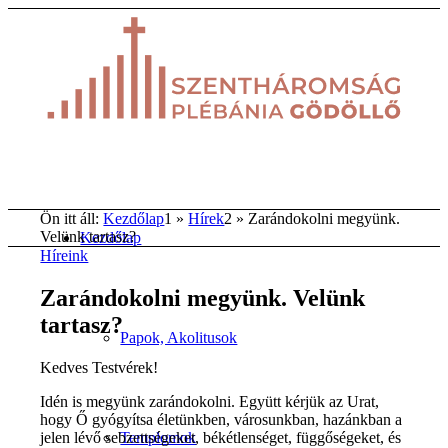
Ön itt áll:
Kezdőlap
1
»
Hírek
2
»
Zarándokolni megyünk.
Velünk tartasz?
Kezdőlap
Híreink
Zarándokolni megyünk. Velünk
tartasz?
Papok, Akolitusok
Kedves Testvérek!
Idén is megyünk zarándokolni. Együtt kérjük az Urat,
hogy Ő gyógyítsa életünkben, városunkban, hazánkban a
Templomok
jelen lévő sebzettségeket, békétlenséget, függőségeket, és