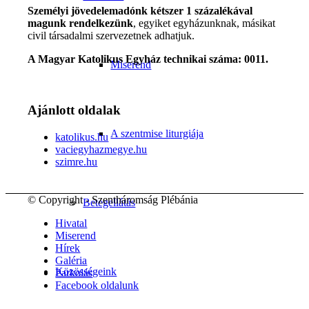
Személyi jövedelemadónk kétszer 1 százalékával
magunk rendelkezünk
, egyiket egyházunknak, másikat
civil társadalmi szervezetnek adhatjuk.
A Magyar Katolikus Egyház technikai száma: 0011.
Miserend
Ajánlott oldalak
A szentmise liturgiája
katolikus.hu
vaciegyhazmegye.hu
szimre.hu
© Copyright - Szentháromság Plébánia
Betegellátás
Hivatal
Miserend
Hírek
Galéria
Közösségeink
Parkolás
Facebook oldalunk