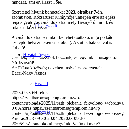
mindazt, ami elválaszt Tőle.
Szeretettel hívunk benneteket
2023. október 7
-én,
szombaton, Rózsafüzér Királynője ünnepén erre az egész
napos gyalogos zarándoklatra, mely Besnyőről indul, és
Új vagyok itt
oda is érkezik vissza.
A zarándoklatra bármikor be lehet csatlakozni (a plakáton
szereplő helyszíneken és időben). Az út babakocsival is
járható!
Hivatali ügyek
Gyertek, csatlakozzatok hozzánk, és tegyünk tanúságot az
élő Jézusról!
Az Effata közösség nevében imával és szeretettel:
Bacsi-Nagy Ágnes
Hivatal
2023-09-30
/
Híreink
https://szentharomsagtemplom.hu/wp-
content/uploads/2025/11/szth_plebania_fekvologo_webre.svg
0
0
Andras
https://szentharomsagtemplom.hu/wp-
Parkolás
content/uploads/2025/11/szth_plebania_fekvologo_webre.svg
Andras
2023-09-30 20:04:20
2023-09-30
20:05:13
Zarándokolni megyünk. Velünk tartasz?