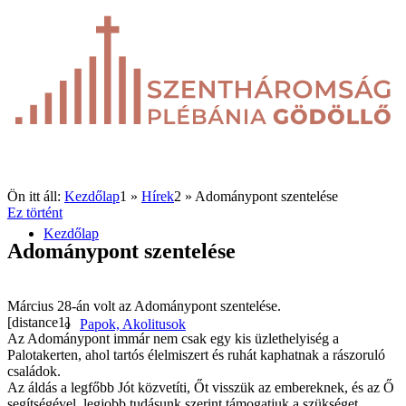
Ön itt áll:
Kezdőlap
1
»
Hírek
2
»
Adománypont szentelése
Ez történt
Kezdőlap
Adománypont szentelése
Március 28-án volt az Adománypont szentelése.
[distance1]
Papok, Akolitusok
Az Adománypont immár nem csak egy kis üzlethelyiség a
Palotakerten, ahol tartós élelmiszert és ruhát kaphatnak a rászoruló
családok.
Az áldás a legfőbb Jót közvetíti, Őt visszük az embereknek, és az Ő
segítségével, legjobb tudásunk szerint támogatjuk a szükséget