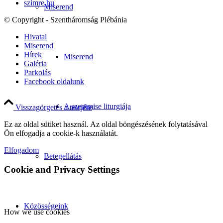
szimre.hu
Miserend
© Copyright - Szentháromság Plébánia
Hivatal
Miserend
Hírek
Miserend
Galéria
Parkolás
Facebook oldalunk
A szentmise liturgiája
Visszagörgetés a tetejére
Ez az oldal sütiket használ. Az oldal böngészésének folytatásával
Ön elfogadja a cookie-k használatát.
Elfogadom
Betegellátás
Cookie and Privacy Settings
Közösségeink
How we use cookies