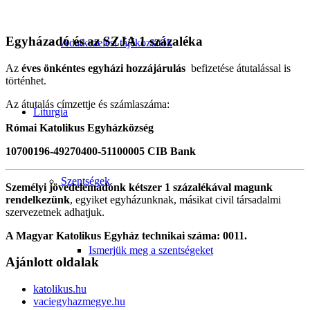
Egyházadó és az SZJA 1 százaléka
Adatkezelési tájékoztatók
Az
éves önkéntes egyházi hozzájárulás
befizetése átutalással is
történhet.
Az átutalás címzettje és számlaszáma:
Liturgia
Római Katolikus Egyházközség
10700196-49270400-51100005 CIB Bank
Szentségek
Személyi jövedelemadónk kétszer 1 százalékával magunk
rendelkezünk
, egyiket egyházunknak, másikat civil társadalmi
szervezetnek adhatjuk.
A Magyar Katolikus Egyház technikai száma: 0011.
Ismerjük meg a szentségeket
Ajánlott oldalak
katolikus.hu
vaciegyhazmegye.hu