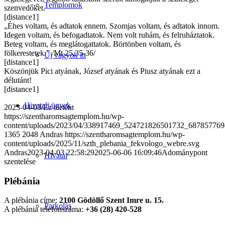
Templomok
szenvedőket.
[distance1]
„Éhes voltam, és adtatok ennem. Szomjas voltam, és adtatok innom.
Idegen voltam, és befogadtatok. Nem volt ruhám, és felruháztatok.
Beteg voltam, és meglátogattatok. Börtönben voltam, és
fölkerestetek.” /Mt 25,35-36/
Új vagyok itt
[distance1]
Köszönjük Pici atyának, József atyának és Piusz atyának ezt a
délutánt!
[distance1]
Hivatali ügyek
2023-04-03
/
Ez történt
https://szentharomsagtemplom.hu/wp-
content/uploads/2023/04/338917469_524721826501732_687857769
1365
2048
Andras
https://szentharomsagtemplom.hu/wp-
content/uploads/2025/11/szth_plebania_fekvologo_webre.svg
Andras
2023-04-03 22:58:29
2025-06-06 16:09:46
Adománypont
Hivatal
szentelése
Plébánia
A plébánia címe:
2100 Gödöllő Szent Imre u. 15.
Parkolás
A plébánia telefonszáma:
+36 (28) 420-528