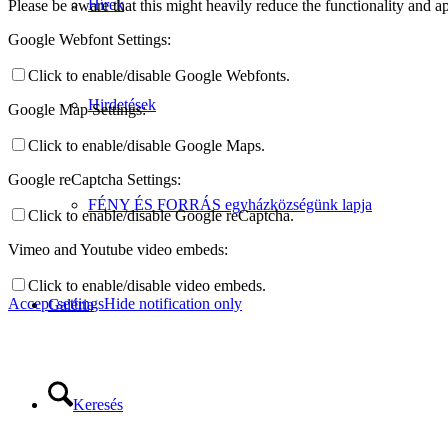
Hírek
Please be aware that this might heavily reduce the functionality and a
Google Webfont Settings:
Click to enable/disable Google Webfonts.
Hirdetések
Google Map Settings:
Click to enable/disable Google Maps.
Google reCaptcha Settings:
FÉNY ÉS FORRÁS egyházközségünk lapja
Click to enable/disable Google reCaptcha.
Vimeo and Youtube video embeds:
Click to enable/disable video embeds.
Accept settings
Hide notification only
Galéria
Keresés