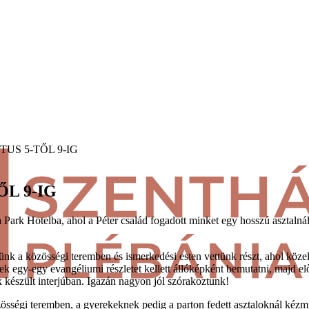
US 5-TŐL 9-IG
L 9-IG
 Park Hotelba, ahol a Péter család fogadott minket egy hosszú asztalná
ünk a közösségi teremben és ismerkedési esten vettünk részt, ahol köze
k egy-egy evangéliumi részletet kellett állóképként bemutatni, majd előa
ük készült interjúban. Igazán nagyon jól szórakoztunk!
sségi teremben, a gyerekeknek pedig a parton fedett asztaloknál kézmű