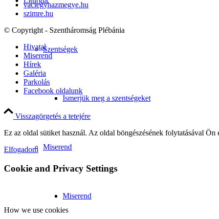
Liturgia
vaciegyhazmegye.hu
szimre.hu
© Copyright - Szentháromság Plébánia
Hivatal
Szentségek
Miserend
Hírek
Galéria
Parkolás
Facebook oldalunk
Ismerjük meg a szentségeket
Visszagörgetés a tetejére
Ez az oldal sütiket használ. Az oldal böngészésének folytatásával Ön 
Miserend
Elfogadom
Cookie and Privacy Settings
Miserend
How we use cookies