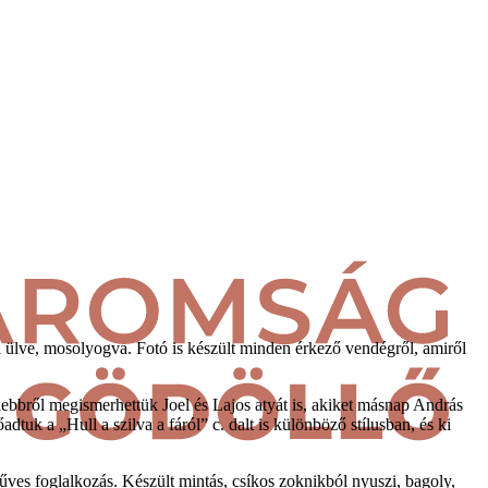
l ülve, mosolyogva. Fotó is készült minden érkező vendégről, amiről
lebbről megismerhettük Joel és Lajos atyát is, akiket másnap András
dtuk a „Hull a szilva a fáról” c. dalt is különböző stílusban, és ki
ves foglalkozás. Készült mintás, csíkos zoknikból nyuszi, bagoly,