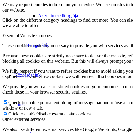
We may request cookies to be set on your device. We use cookies to le
our website.
A szentmise liturgiája
Click on the different category headings to find out more. You can a
we are able to offer.
Essential Website Cookies
Betegellátás
These cookies are strictly necessary to provide you with services avail
Because these cookies are strictly necessary to deliver the website, 
blocking all cookies on this website. But this will always prompt you t
We fully respect if you want to refuse cookies but to avoid asking you a
Közösségeink
experience. If you refuse cookies we will remove all set cookies in o
We provide you with a list of stored cookies on your computer in ou
check these in your browser security settings.
Check to enable permanent hiding of message bar and refuse all co
Hírek
window or new a tab.
Click to enable/disable essential site cookies.
Other external services
We also use different external services like Google Webfonts, Google