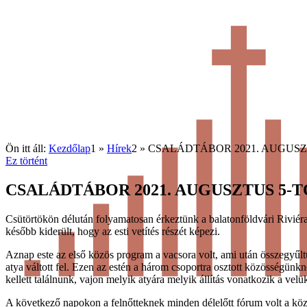
Ön itt áll:
Kezdőlap
1
»
Hírek
2
»
CSALÁDTÁBOR 2021. AUGUSZT
Ez történt
CSALÁDTÁBOR 2021. AUGUSZTUS 5-TŐ
Csütörtökön délután folyamatosan érkeztünk a balatonföldvári Riviéra
később kiderült, hogy az esti vetítés részét képezi.
Aznap este az első közös program a vacsora volt, ami utá
n összegyűlt
atya váltott fel. Ezen az estén a három csoportra osztott közösségünkne
kellett találnunk, vajon melyik atyára melyik állítás vonatkozik a vel
A következő napokon a felnőtteknek minden délelőtt fórum volt a közö