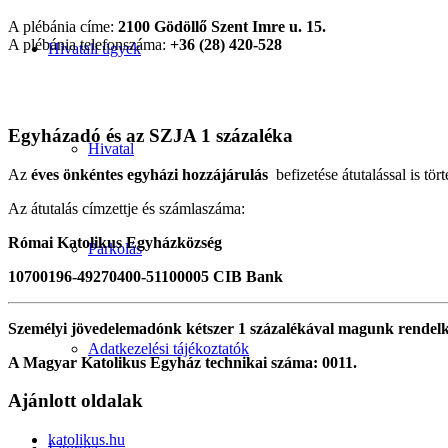
A plébánia címe:
2100 Gödöllő Szent Imre u. 15.
A plébánia telefonszáma:
+36 (28) 420-528
Hivatali ügyek
Egyházadó és az SZJA 1 százaléka
Hivatal
Az
éves önkéntes egyházi hozzájárulás
befizetése átutalással is tört
Az átutalás címzettje és számlaszáma:
Római Katolikus Egyházközség
Parkolás
10700196-49270400-51100005 CIB Bank
Személyi jövedelemadónk kétszer 1 százalékával magunk rendel
Adatkezelési tájékoztatók
A Magyar Katolikus Egyház technikai száma: 0011.
Ajánlott oldalak
katolikus.hu