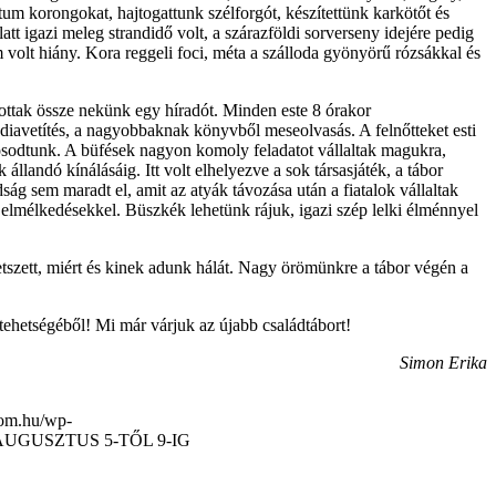
um korongokat, hajtogattunk szélforgót, készítettünk karkötőt és
tt igazi meleg strandidő volt, a szárazföldi sorverseny idejére pedig
volt hiány. Kora reggeli foci, méta a szálloda gyönyörű rózsákkal és
ottak össze nekünk egy híradót. Minden este 8 órakor
diavetítés, a nagyobbaknak könyvből meseolvasás. A felnőtteket esti
lmosodtunk. A büfések nagyon komoly feladatot vállaltak magukra,
állandó kínálásáig. Itt volt elhelyezve a sok társasjáték, a tábor
dság sem maradt el, amit az atyák távozása után a fiatalok vállaltak
elmélkedésekkel. Büszkék lehetünk rájuk, igazi szép lelki élménnyel
etszett, miért és kinek adunk hálát. Nagy örömünkre a tábor végén a
, tehetségéből! Mi már várjuk az újabb családtábort!
Simon Erika
lom.hu/wp-
UGUSZTUS 5-TŐL 9-IG