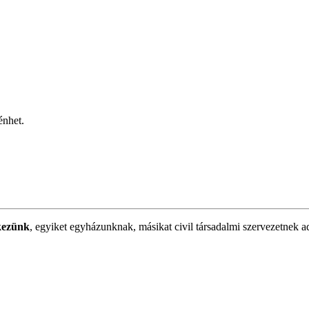
énhet.
kezünk
, egyiket egyházunknak, másikat civil társadalmi szervezetnek a