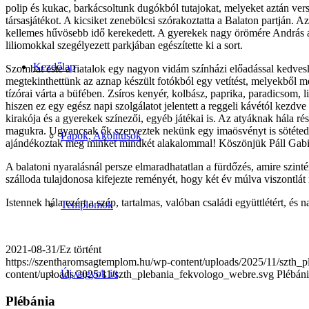
polip és kukac, barkácsoltunk dugókból tutajokat, melyeket aztán ver
társasjátékot. A kicsiket zenebölcsi szórakoztatta a Balaton partján. 
kellemes hűvösebb idő kerekedett. A gyerekek nagy örömére András aty
liliomokkal szegélyezett parkjában egészítette ki a sort.
Kezdőlap
Szombat este a fiatalok egy nagyon vidám színházi előadással kedves
megtekinthettünk az aznap készült fotókból egy vetítést, melyekből m
tízórai várta a büfében. Zsíros kenyér, kolbász, paprika, paradicsom,
hiszen ez egy egész napi szolgálatot jelentett a reggeli kávétól kezdve
kirakója és a gyerekek színezői, egyéb játékai is. Az atyáknak hála rés
magukra. Ugyancsak ők szerveztek nekünk egy imaösvényt is sötéted
Papok, Akolitusok
ajándékoztak meg minket mindkét alakalommal! Köszönjük Páll Gabin
A balatoni nyaralásnál persze elmaradhatatlan a fürdőzés, amire szint
szálloda tulajdonosa kifejezte reményét, hogy két év múlva viszontlá
Istennek hála ezért a szép, tartalmas, valóban családi együttlétért, és
Templomok
2021-08-31
/
Ez történt
https://szentharomsagtemplom.hu/wp-content/uploads/2025/11/szth_
Új vagyok itt
content/uploads/2025/11/szth_plebania_fekvologo_webre.svg
Plébán
Plébánia