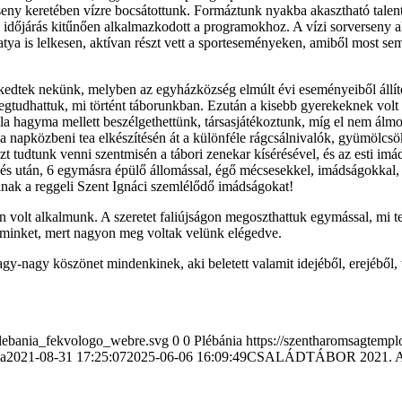
seny keretében vízre bocsátottunk. Formáztunk nyakba akasztható talent
Az időjárás kitűnően alkalmazkodott a programokhoz. A vízi sorverseny ala
a is lelkesen, aktívan részt vett a sporteseményeken, amiből most sem 
kedtek nekünk, melyben az egyházközség elmúlt évi eseményeiből állít
egtudhattuk, mi történt táborunkban. Ezután a kisebb gyerekeknek volt 
 lila hagyma mellett beszélgethettünk, társasjátékoztunk, míg el nem á
 a napközbeni tea elkészítésén át a különféle rágcsálnivalók, gyümölcsök 
zt tudtunk venni szentmisén a tábori zenekar kísérésével, és az esti imá
és után, 6 egymásra épülő
állomással, égő mécsesekkel, imádságokkal, 
ak a reggeli Szent Ignáci szemlélődő imádságokat!
én volt alkalmunk. A szeretet faliújságon megoszthattuk egymással, mi t
t minket, mert nagyon meg voltak velünk elégedve.
 nagy-nagy köszönet mindenkinek, aki beletett valamit idejéből, erejéből
plebania_fekvologo_webre.svg
0
0
Plébánia
https://szentharomsagtemp
ia
2021-08-31 17:25:07
2025-06-06 16:09:49
CSALÁDTÁBOR 2021. A