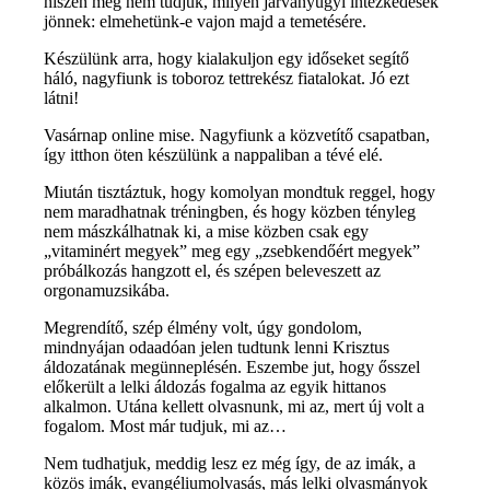
hiszen még nem tudjuk, milyen járványügyi intézkedések
jönnek: elmehetünk-e vajon majd a temetésére.
Készülünk arra, hogy kialakuljon egy időseket segítő
háló, nagyfiunk is toboroz tettrekész fiatalokat. Jó ezt
látni!
Vasárnap online mise. Nagyfiunk a közvetítő csapatban,
így itthon öten készülünk a nappaliban a tévé elé.
Miután tisztáztuk, hogy komolyan mondtuk reggel, hogy
nem maradhatnak tréningben, és hogy közben tényleg
nem mászkálhatnak ki, a mise közben csak egy
„vitaminért megyek” meg egy „zsebkendőért megyek”
próbálkozás hangzott el, és szépen beleveszett az
orgonamuzsikába.
Megrendítő, szép élmény volt, úgy gondolom,
mindnyájan odaadóan jelen tudtunk lenni Krisztus
áldozatának megünneplésén. Eszembe jut, hogy ősszel
előkerült a lelki áldozás fogalma az egyik hittanos
alkalmon. Utána kellett olvasnunk, mi az, mert új volt a
fogalom. Most már tudjuk, mi az…
Nem tudhatjuk, meddig lesz ez még így, de az imák, a
közös imák, evangéliumolvasás, más lelki olvasmányok