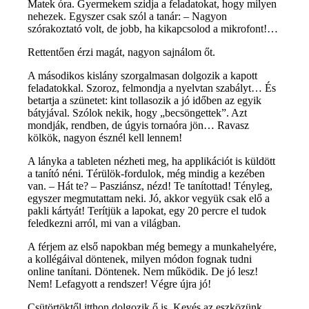
Matek óra. Gyermekem szidja a feladatokat, hogy milyen
nehezek. Egyszer csak szól a tanár: – Nagyon
szórakoztató volt, de jobb, ha kikapcsolod a mikrofont!…
Rettentően érzi magát, nagyon sajnálom őt.
A másodikos kislány szorgalmasan dolgozik a kapott
feladatokkal. Szoroz, felmondja a nyelvtan szabályt… És
betartja a szünetet: kint tollasozik a jó időben az egyik
bátyjával. Szólok nekik, hogy „becsöngettek”. Azt
mondják, rendben, de úgyis tornaóra jön… Ravasz
kölkök, nagyon észnél kell lennem!
A lányka a tableten nézheti meg, ha applikációt is küldött
a tanító néni. Térülök-fordulok, még mindig a kezében
van. – Hát te? – Pasziánsz, nézd! Te tanítottad! Tényleg,
egyszer megmutattam neki. Jó, akkor vegyük csak elő a
pakli kártyát! Terítjük a lapokat, egy 20 percre el tudok
feledkezni arról, mi van a világban.
A férjem az első napokban még bemegy a munkahelyére,
a kollégáival döntenek, milyen módon fognak tudni
online tanítani. Döntenek. Nem működik. De jó lesz!
Nem! Lefagyott a rendszer! Végre újra jó!
Csütörtöktől itthon dolgozik ő is. Kevés az eszközünk…