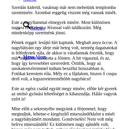
Szerdán kiderül, vasárnap már nem mehetünk templomba
szentmisére. Szombat reggelig viszont még vannak misék.
Este a nagyfiammal elmegyek misére. Most különösen
nagyra értékelem a Jézussal való találkozást. Még
Keresés
mindenképp szeretnénk jönni.
Péntek reggel: lesújtó hírt kaptunk. Meghalt anyu öccse. A
nagybátyám egy ideje már beteg volt, nemrég daganatokat
is felfedeztek nála, de akkor is váratlannak éreztük, hogy
Menu
Menu
már magához szólította a Jóisten. A hit vigasztal, és az,
hogy így kevesebbet szenvedett. Örülök, hogy az
unokatestvéreimmel tudtam beszélni hosszabban is.
Fotókat kerestem róla. Mély ez a fájdalom, hiszen ő csupa
derű volt, a legszeretetreméltóbb nagybácsi!
Este az egész család együtt megy misére, előtte két gyerek
az utolsó gyónási lehetőséget is kihasználja. Hálás vagyok
ezért is!
Mise előtt a sekrestyébe megyünk a férjemmel, hogy
megtudjuk, lehetne-e kiegészítő miseszándékként a misét
a nagybátyámért mondatni. Gondviselés! Nem volt még
beírva miseszándék! Ez különösen nagy ajándék volt,