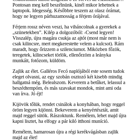
Pontosan meg kell beszélnünk, kinél mikor lehetnek a
laptopok. Idegesség. Későbbre teszem az olasz órámat,
hogy ne legyen párhuzamosság a férjem órájával.
Férjem rossz néven veszi, ha viháncolnak a gyerekek a
„szünetekben”. Kilép a dolgozóból: -Csend legyen!
Visszalép, újra magára csukja az ajtót (most már nem is
csak kilincsre, mert megkerestette velem a kulcsot). Rám
maradt, hogy őrizzem a szilenciumot. Miközben főzök,
teregetek, kilincseket törlök, ellenőrzöm a leányka
munkáit, fotózom, küldöm.
Zajlik az élet. Galléros Fecó naplójából este sosem tudok
eleget olvasni, az egy szobán osztozó két kisebb mindig
hallgatná még. Belealszom. Keverem a betűket, lelassul a
beszédtempóm, és más szavakat mondok, mint ami oda
van írva. Jó éjt!
Kijövök tőlük, rendet csinálok a konyhában, hogy reggel
öröm legyen kijönni. Bekeverem a kenyértésztát, amit
majd reggel sütök. Rászoktunk. Remélem, lehet majd újra
kapni lisztet, ha elfogy a pár kiló itthoni muníció.
Remélem, hamarosan újra a régi kerékvágásban zajlik
majd az élet!