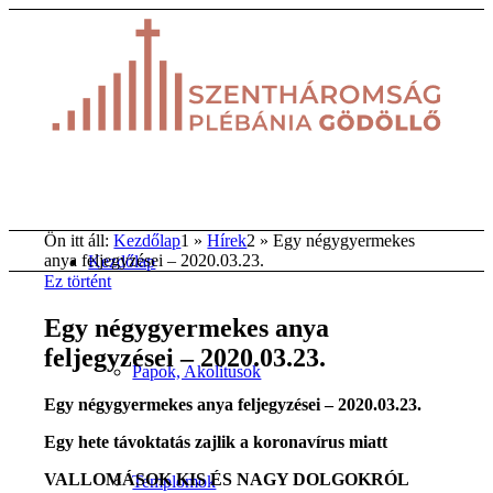
Ön itt áll:
Kezdőlap
1
»
Hírek
2
»
Egy négygyermekes
anya feljegyzései – 2020.03.23.
Kezdőlap
Ez történt
Egy négygyermekes anya
feljegyzései – 2020.03.23.
Papok, Akolitusok
Egy négygyermekes anya feljegyzései – 2020.03.23.
Egy hete távoktatás zajlik a koronavírus miatt
VALLOMÁSOK KIS ÉS NAGY DOLGOKRÓL
Templomok