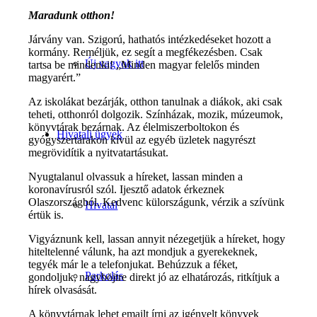
Maradunk otthon!
Járvány van. Szigorú, hathatós intézkedéseket hozott a
kormány. Reméljük, ez segít a megfékezésben. Csak
Új vagyok itt
tartsa be mindenki! „Minden magyar felelős minden
magyarért.”
Az iskolákat bezárják, otthon tanulnak a diákok, aki csak
teheti, otthonról dolgozik. Színházak, mozik, múzeumok,
könyvtárak bezárnak. Az élelmiszerboltokon és
Hivatali ügyek
gyógyszertárakon kívül az egyéb üzletek nagyrészt
megrövidítik a nyitvatartásukat.
Nyugtalanul olvassuk a híreket, lassan minden a
koronavírusról szól. Ijesztő adatok érkeznek
Olaszországból. Kedvenc külországunk, vérzik a szívünk
Hivatal
értük is.
Vigyáznunk kell, lassan annyit nézegetjük a híreket, hogy
hiteltelenné válunk, ha azt mondjuk a gyerekeknek,
tegyék már le a telefonjukat. Behúzzuk a féket,
Parkolás
gondoljuk, nagyböjtre direkt jó az elhatározás, ritkítjuk a
hírek olvasását.
A könyvtárnak lehet emailt írni az igényelt könyvek