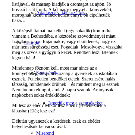
listájával, és másnap kiadják a csomagot az ajtón. Jó
hosszú listát írunk. A két nagy megy el a könyvekért,
Adatkezelési tájékoztatók
morognak kicsit, minek kellett ennyi, ők cipelhették
haza…
A középső fiamat ma kellett (egy sokadik) kontrollra
vinnem a Bethesdába, a kéztörése szövődményei miatt.
Izgultam, vajon fogadnak-e, vagy elküldenek, hogy ez
Liturgia
már nem sürgősségi eset. Fogadtak. Mosolyogva vizsgálta
meg az orvos a gyógyuló kezet. Rendben lesz! Istennek
legyen hála!
Mindennap főznöm kell, most már nincs az a
Szentségek
könnyebbség, hogy hétköznap a gyerekek az iskolában
esznek. Feneketlen bendőket etetek. Szerencsére hálás
társaság, mindennek örülnek – és mindent meg is esznek.
Nem tudom eldugni, amit 2 napra szánok. Aranyosak,
napközben sokat érdeklődnek:
Ismerjük meg a szentségeket
Mi lesz az ebéd? Mikor lesz ebéd? (Belenéznek a
lábasba:) Elég lesz ez?
Délután ugyanezek a kérdések, csak az ebédet
helyettesítsük be vacsorával.
Miserend