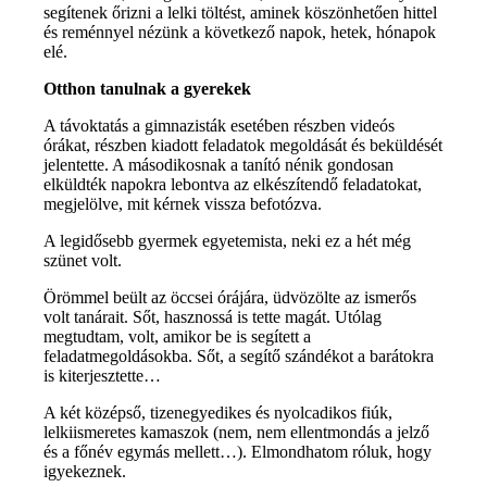
segítenek őrizni a lelki töltést, aminek köszönhetően hittel
és reménnyel nézünk a következő napok, hetek, hónapok
elé.
Otthon tanulnak a gyerekek
A távoktatás a gimnazisták esetében részben videós
órákat, részben kiadott feladatok megoldását és beküldését
jelentette. A másodikosnak a tanító nénik gondosan
elküldték napokra lebontva az elkészítendő feladatokat,
megjelölve, mit kérnek vissza befotózva.
A legidősebb gyermek egyetemista, neki ez a hét még
szünet volt.
Örömmel beült az öccsei órájára, üdvözölte az ismerős
volt tanárait. Sőt, hasznossá is tette magát. Utólag
megtudtam, volt, amikor be is segített a
feladatmegoldásokba. Sőt, a segítő szándékot a barátokra
is kiterjesztette…
A két középső, tizenegyedikes és nyolcadikos fiúk,
lelkiismeretes kamaszok (nem, nem ellentmondás a jelző
és a főnév egymás mellett…). Elmondhatom róluk, hogy
igyekeznek.