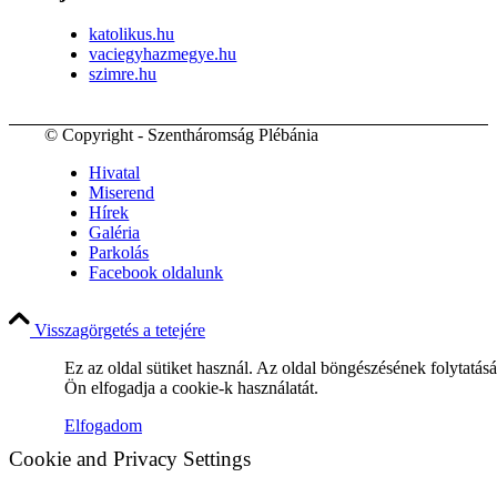
katolikus.hu
vaciegyhazmegye.hu
szimre.hu
© Copyright - Szentháromság Plébánia
Hivatal
Miserend
Hírek
Galéria
Parkolás
Facebook oldalunk
Visszagörgetés a tetejére
Ez az oldal sütiket használ. Az oldal böngészésének folytatás
Ön elfogadja a cookie-k használatát.
Elfogadom
Cookie and Privacy Settings