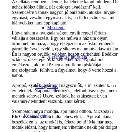
Az ellátás rendben is lenne, ha lehetne kapni mindent. De
nehéz időket élünk, pár dologra „vadászni” kell.
Szerencsére vannak nagyon jó barátaink, akikkel hívjuk
egymást, veszünk egymásnak is, ha felfedezünk valami
hiánycikket, ami épp kapható.
Miserend
Látva rajtam a nyugtalanságot, egyik reggel férjem
vállalja a beszerzést. Egy óra múlva a ház ura olyan
örömmel jön haza, ahogy elképzelem az őskor emberét
pármillió évvel ezelőtt, egy sikeres mammutvadászat után.
Én is nagyon örülök, valóban hozott csirkehúst! Ebédkor
A szentmise liturgiája
aztán az ő szerepét is ki kell emelni… Apukámra
emlékeztet, aki, miközben anyu finom piskótáját
majszolgattuk, felhívta a figyelmet, hogy ő verte hozzá a
habot.
Apropó,
szülők
! Mármint nagyszülők, a mi szüleink. 65
Betegellátás
év felettiek. Naponta ellenőrzés, telefonhívás: ugye, nem
mentek sehova? Ugye, szóltok, ha szükségetek van
valamire? Mindent viszünk, amit kértek!
Szombaton anyu mondja, apu nincs otthon. Micsoda??
Közösségeink
Elment a piacra, nem tudta lebeszélni… Apuval utána
beszélek én is, az unokái is, fekete pont!! Ma már meg
tudtuk előzni, hogy kimenjen: vihettünk nekik pár dolgot