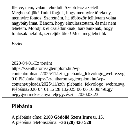
Illetve, nem, valami elindult. Szebb lesz az élet!
Megbecsüljük! Tudni fogjuk, hogy mennyire törékeny,
mennyire fontos! Szeretném, ha többször felhívtam volna
nagybátyámat. Bánom, hogy elmulasztottam, és már nem
tehetem. Mondjuk el családunknak, barátainknak, hogy
fontosak nekünk, szeretjük őket! Most még tehetjük!
Eszter
2020-04-01
/
Ez történt
https://szentharomsagtemplom.hu/wp-
content/uploads/2025/11/szth_plebania_fekvologo_webre.svg
0
0
Plébánia
https://szentharomsagtemplom.hu/wp-
content/uploads/2025/11/szth_plebania_fekvologo_webre.svg
Plébánia
2020-04-01 12:28:13
2025-06-06 16:09:49
Egy
négygyermekes anya feljegyzései – 2020.03.23.
Plébánia
A plébánia címe:
2100 Gödöllő Szent Imre u. 15.
A plébánia telefonszáma:
+36 (28) 420-528