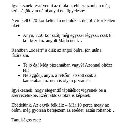
Igyekeznek részt venni az órákon, ehhez azonban még
szükségük van némi anyai odafigyelésre:
Nem kell 6.20-kor kelteni a nebulókat, de jó! 7-kor keltem
őket:
Anyu, 7.50-kor szólj még egyszer légyszi, csak 8-
kor kezdi az angolt Márta néni…
Rendben „odaért” a diák az angol órára, jön utána
tízóraizni.
Te jó ég! Még pizsamában vagy?! Azonnal öltözz
fel!
Ne aggódj, anyu, a felsőm látszott csak a
kamerában, az nem is olyan pizsamás.
Igyekeznek, hogy elegendő táplálékot vigyenek be a
szervezetükbe. Ezért áldozatokra is képesek:
Ebédelünk. Az egyik felkiált: – Már 10 perce megy az
órám, még gyorsan befejezem az ebédet, aztán rohanok…
Tanulságos eset: