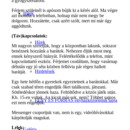
a gyógyszertárból.
Férjem szüleinél is apósom bújik ki a kérés alól. Ma végre
Hírek
azt mondta a telefonban, holnap már nem megy be
dolgozni. Hozzátette, csak azért szólt, mert mi már úgy
aggódtunk.
(Táv)kapcsolatok:
Hírek
Mi nagyon szeretjük, hogy a központban lakunk, sokszor
benéznek hozzánk a barátok. Nehezen éljük most meg
ennek kényszerű hiányát. Felértékelődik a telefon, mint
kapcsolattartó eszköz. Férjemet csodáltam, hogy vasárnap
délután egy jó séta közben felhívta pár régen hallott
Hirdetések
barátját.
Egy hete hétfőn a gyerekek egyeztetnek a barátokkal. Már
csak szabad téren engedjük őket találkozni, játszani.
Sötétedéskor jönnek haza. Feltöltődve a közös játék után.
Kb. 15-en voltak. Az kicsit már sok, nem? Többet sajnos
FÉNY ÉS FORRÁS egyházközségünk lapja
ezt nem engedjük.
Messenger csoportjuk van, nem is egy, videóhívásokkal
kárpótolják magukat.
Lélek:
Galéria