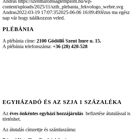
Andras
https://szentharomsagtemplom.hu/wp-
content/uploads/2025/11/szth_plebania_fekvologo_webre.svg
Andras
2022-03-19 17:07:35
2025-06-06 16:09:49
Jézus ma egész
nap vár hogy találkozzon veled.
PLÉBÁNIA
A plébánia címe:
2100 Gödöllő Szent Imre u. 15.
A plébánia telefonszáma:
+36 (28) 420-528
EGYHÁZADÓ ÉS AZ SZJA 1 SZÁZALÉKA
Az
éves önkéntes egyházi hozzájárulás
befizetése átutalással is
történhet.
Az átutalás címzettje és számlaszáma: