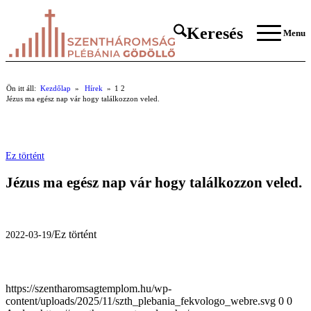
Keresés
Menu
Ön itt áll:
Kezdőlap
»
Hírek
»
1
2
Jézus ma egész nap vár hogy találkozzon veled.
Ez történt
Jézus ma egész nap vár hogy találkozzon veled.
/
Ez történt
2022-03-19
https://szentharomsagtemplom.hu/wp-
content/uploads/2025/11/szth_plebania_fekvologo_webre.svg
0
0