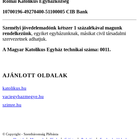
Római Katolikus Egyházközség
10700196-49270400-51100005 CIB Bank
Személyi jövedelemadónk kétszer 1 százalékával magunk
rendelkezünk
, egyiket egyházunknak, másikat civil társadalmi
szervezetnek adhatjuk.
A Magyar Katolikus Egyház technikai száma: 0011.
AJÁNLOTT OLDALAK
katolikus.hu
vaciegyhazmegye.hu
szimre.hu
© Copyright - Szentháromság Plébánia