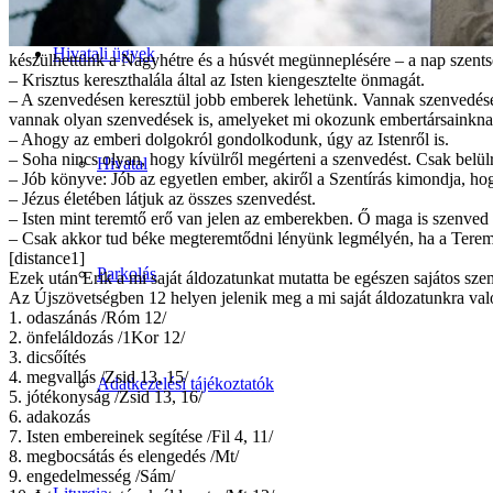
Hivatali ügyek
készülhettünk a Nagyhétre és a húsvét megünneplésére – a nap szentsé
– Krisztus kereszthalála által az Isten kiengesztelte önmagát.
– A szenvedésen keresztül jobb emberek lehetünk. Vannak szenvedések, 
vannak olyan szenvedések is, amelyeket mi okozunk embertársainknak
– Ahogy az emberi dolgokról gondolkodunk, úgy az Istenről is.
– Soha nincs olyan, hogy kívülről megérteni a szenvedést. Csak belülr
Hivatal
– Jób könyve: Jób az egyetlen ember, akiről a Szentírás kimondja, hog
– Jézus életében látjuk az összes szenvedést.
– Isten mint teremtő erő van jelen az emberekben. Ő maga is szenved
– Csak akkor tud béke megteremtődni lényünk legmélyén, ha a Teremt
[distance1]
Parkolás
Ezek után Erik a mi saját áldozatunkat mutatta be egészen sajátos sze
Az Újszövetségben 12 helyen jelenik meg a mi saját áldozatunkra való
1. odaszánás /Róm 12/
2. önfeláldozás /1Kor 12/
3. dicsőítés
4. megvallás /Zsid 13, 15/
Adatkezelési tájékoztatók
5. jótékonyság /Zsid 13, 16/
6. adakozás
7. Isten embereinek segítése /Fil 4, 11/
8. megbocsátás és elengedés /Mt/
9. engedelmesség /Sám/