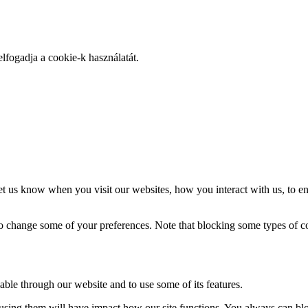
elfogadja a cookie-k használatát.
t us know when you visit our websites, how you interact with us, to en
lso change some of your preferences. Note that blocking some types of 
able through our website and to use some of its features.
refusing them will have impact how our site functions. You always can b