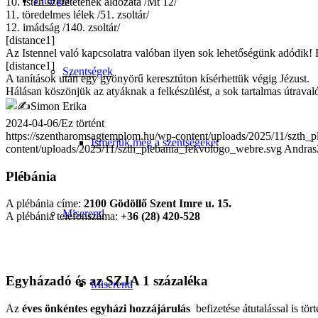
Liturgia
10. Isten szeretetének áldozata /Mt 12/
11. töredelmes lélek /51. zsoltár/
12. imádság /140. zsoltár/
[distance1]
Az Istennel való kapcsolatra valóban ilyen sok lehetőségünk adódik! 
[distance1]
Szentségek
A tanítások után egy gyönyörű keresztúton kísérhettük végig Jézust.
Hálásan köszönjük az atyáknak a felkészülést, a sok tartalmas útravaló
Simon Erika
2024-04-06
/
Ez történt
https://szentharomsagtemplom.hu/wp-content/uploads/2025/11/szth_
Ismerjük meg a szentségeket
content/uploads/2025/11/szth_plebania_fekvologo_webre.svg
Andras
Plébánia
A plébánia címe:
2100 Gödöllő Szent Imre u. 15.
Miserend
A plébánia telefonszáma:
+36 (28) 420-528
Egyházadó és az SZJA 1 százaléka
Miserend
Az
éves önkéntes egyházi hozzájárulás
befizetése átutalással is tört