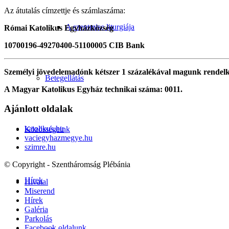
Az átutalás címzettje és számlaszáma:
A szentmise liturgiája
Római Katolikus Egyházközség
10700196-49270400-51100005 CIB Bank
Személyi jövedelemadónk kétszer 1 százalékával magunk rendel
Betegellátás
A Magyar Katolikus Egyház technikai száma: 0011.
Ajánlott oldalak
katolikus.hu
Közösségeink
vaciegyhazmegye.hu
szimre.hu
© Copyright - Szentháromság Plébánia
Hírek
Hivatal
Miserend
Hírek
Galéria
Parkolás
Facebook oldalunk