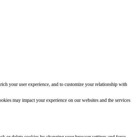
rich your user experience, and to customize your relationship with
cookies may impact your experience on our websites and the services
lock or delete cookies by changing your browser settings and force