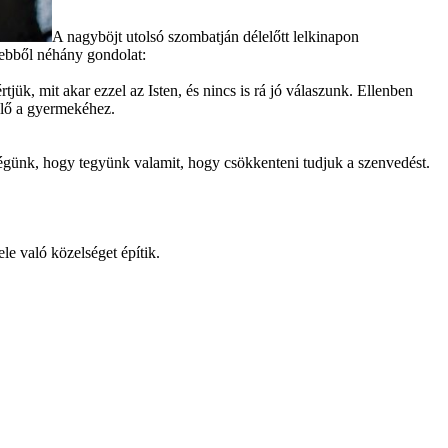
A nagyböjt utolsó szombatján délelőtt lelkinapon
 ebből néhány gondolat:
ük, mit akar ezzel az Isten, és nincs is rá jó válaszunk. Ellenben
ülő a gyermekéhez.
sségünk, hogy tegyünk valamit, hogy csökkenteni tudjuk a szenvedést.
le való közelséget építik.