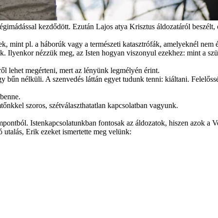
gimádással kezdődött. Ezután Lajos atya Krisztus áldozatáról beszélt,
mint pl. a háborúk vagy a természeti katasztrófák, amelyeknél nem értj
. Ilyenkor nézzük meg, az Isten hogyan viszonyul ezekhez: mint a sz
ől lehet megérteni, mert az lényünk legmélyén érint.
y bűn nélküli. A szenvedés láttán egyet tudunk tenni: kiáltani. Felelő
 benne.
őnkkel szoros, szétválaszthatatlan kapcsolatban vagyunk.
mpontból. Istenkapcsolatunkban fontosak az áldozatok, hiszen azok a Ve
 utalás, Erik ezeket ismertette meg velünk: