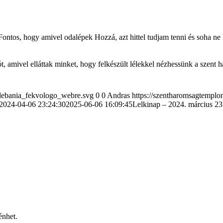
Fontos, hogy amivel odalépek Hozzá, azt hittel tudjam tenni és soha ne
t, amivel elláttak minket, hogy felkészült lélekkel nézhessünk a szent 
plebania_fekvologo_webre.svg
0
0
Andras
https://szentharomsagtempl
2024-04-06 23:24:30
2025-06-06 16:09:45
Lelkinap – 2024. március 23
énhet.