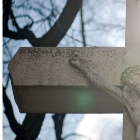
Kezdőlap
Papok, Akolitusok
Templomok
Új vagyok itt