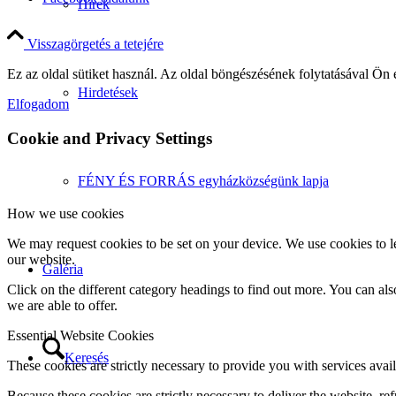
Hírek
Visszagörgetés a tetejére
Ez az oldal sütiket használ. Az oldal böngészésének folytatásával Ön 
Hirdetések
Elfogadom
Cookie and Privacy Settings
FÉNY ÉS FORRÁS egyházközségünk lapja
How we use cookies
We may request cookies to be set on your device. We use cookies to le
our website.
Galéria
Click on the different category headings to find out more. You can a
we are able to offer.
Essential Website Cookies
Keresés
These cookies are strictly necessary to provide you with services avail
Because these cookies are strictly necessary to deliver the website, 