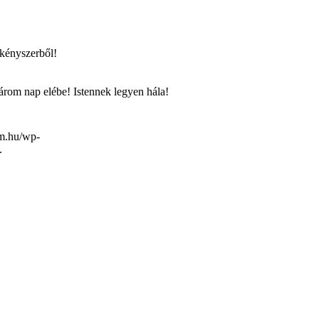
 kényszerből!
három nap elébe! Istennek legyen hála!
om.hu/wp-
.