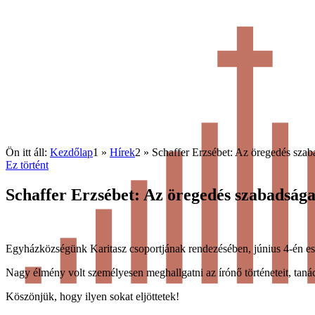
Ön itt áll:
Kezdőlap
1
»
Hírek
2
»
Schaffer Erzsébet: Az öregedés sza
Ez történt
Schaffer Erzsébet: Az öregedés szabadság
Egyházközségünk Karitasz csoportjának rendezésében, június 4-én est
Nagy élmény volt személyesen meghallgatni az írónő történeteit, tanácsa
Köszönjük, hogy ilyen sokat eljöttetek!