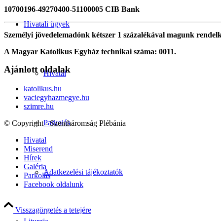
10700196-49270400-51100005 CIB Bank
Hivatali ügyek
Személyi jövedelemadónk kétszer 1 százalékával magunk rendel
A Magyar Katolikus Egyház technikai száma: 0011.
Ajánlott oldalak
Hivatal
katolikus.hu
vaciegyhazmegye.hu
szimre.hu
Parkolás
© Copyright - Szentháromság Plébánia
Hivatal
Miserend
Hírek
Galéria
Adatkezelési tájékoztatók
Parkolás
Facebook oldalunk
Visszagörgetés a tetejére