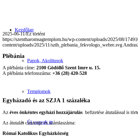
Kezdőlap
2025-06-11
/
Ez történt
https://szentharomsagtemplom.hu/wp-content/uploads/2025/08/174
content/uploads/2025/11/szth_plebania_fekvologo_webre.svg
Andras
Plébánia
Papok, Akolitusok
A plébánia címe:
2100 Gödöllő Szent Imre u. 15.
A plébánia telefonszáma:
+36 (28) 420-528
Templomok
Egyházadó és az SZJA 1 százaléka
Az
éves önkéntes egyházi hozzájárulás
befizetése átutalással is tört
Új vagyok itt
Az átutalás címzettje és számlaszáma:
Római Katolikus Egyházközség