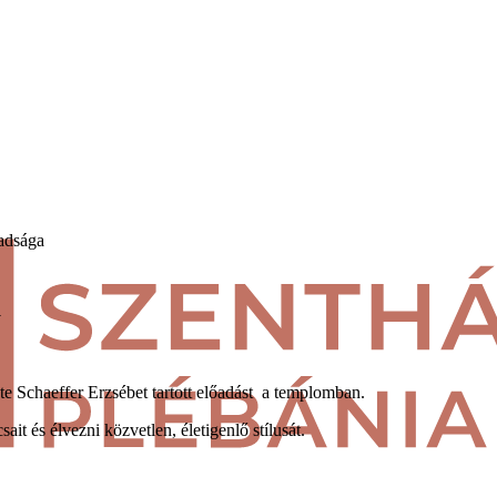
badsága
a
e Schaeffer Erzsébet tartott előadást a templomban.
it és élvezni közvetlen, életigenlő stílusát.