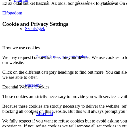
Liturgia
Ez az oldal sütiket használ. Az oldal böngészésének folytatásával Ön 
Elfogadom
Cookie and Privacy Settings
Szentségek
How we use cookies
Ismerjük meg a szentségeket
We may request cookies to be set on your device. We use cookies to le
our website.
Click on the different category headings to find out more. You can a
we are able to offer.
Miserend
Essential Website Cookies
These cookies are strictly necessary to provide you with services avail
Because these cookies are strictly necessary to deliver the website, 
blocking all cookies on this website. But this will always prompt you t
Miserend
We fully respect if you want to refuse cookies but to avoid asking you a
experience. If you refuse cookies we will remove all set cookies in o