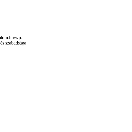
mplom.hu/wp-
dés szabadsága