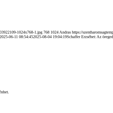
9103922109-1024x768-1.jpg
768
1024
Andras
https://szentharomsagte
2025-06-11 08:54:45
2025-08-04 19:04:19
Schaffer Erzsébet: Az örege
énhet.