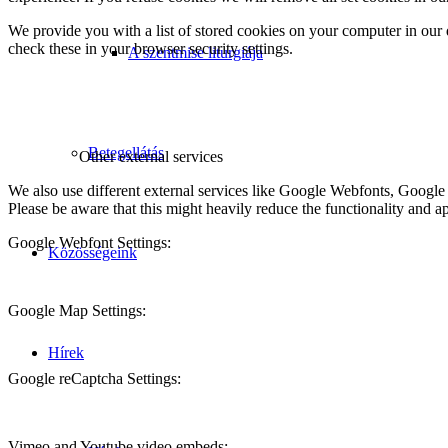
We provide you with a list of stored cookies on your computer in ou
check these in your browser security settings.
A szentmise liturgiája
Betegellátás
Other external services
We also use different external services like Google Webfonts, Google
Please be aware that this might heavily reduce the functionality and a
Google Webfont Settings:
Közösségeink
Google Map Settings:
Hírek
Google reCaptcha Settings:
Vimeo and Youtube video embeds: