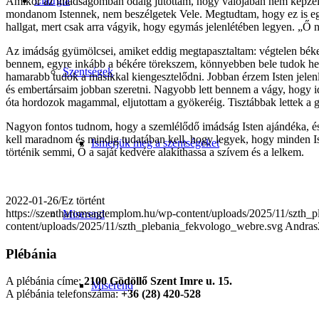
Liturgia
Amikor az imádságomban odáig jutottam, hogy valójában nem képzelek
mondanom Istennek, nem beszélgetek Vele. Megtudtam, hogy ez is egy k
hallgat, mert csak arra vágyik, hogy egymás jelenlétében legyen. „Ő
Az imádság gyümölcsei, amiket eddig megtapasztaltam: végtelen béke,
bennem, egyre inkább a békére törekszem, könnyebben bele tudok hel
Szentségek
hamarabb tudok a másikkal kiengesztelődni. Jobban érzem Isten jelen
és embertársaim jobban szeretni. Nagyobb lett bennem a vágy, hogy 
óta hordozok magammal, eljutottam a gyökeréig. Tisztábbak lettek 
Nagyon fontos tudnom, hogy a szemlélődő imádság Isten ajándéka, é
kell maradnom és mindig tudatában kell, hogy legyek, hogy minden I
Ismerjük meg a szentségeket
történik semmi, Ő a saját kedvére alakíthassa a szívem és a lelkem.
2022-01-26
/
Ez történt
https://szentharomsagtemplom.hu/wp-content/uploads/2025/11/szth_
Miserend
content/uploads/2025/11/szth_plebania_fekvologo_webre.svg
Andras
Plébánia
A plébánia címe:
2100 Gödöllő Szent Imre u. 15.
Miserend
A plébánia telefonszáma:
+36 (28) 420-528