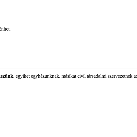
énhet.
kezünk
, egyiket egyházunknak, másikat civil társadalmi szervezetnek a