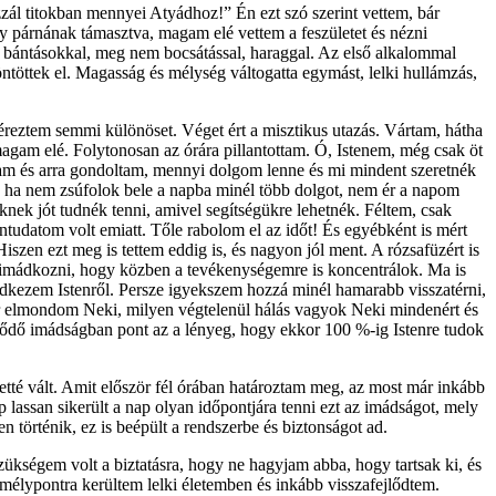
zzál titokban mennyei Atyádhoz!” Én ezt szó szerint vettem, bár
y párnának támasztva, magam elé vettem a feszületet és nézni
, bántásokkal, meg nem bocsátással, haraggal. Az első alkalommal
ntöttek el. Magasság és mélység váltogatta egymást, lelki hullámzás,
reztem semmi különöset. Véget ért a misztikus utazás. Vártam, hátha
magam elé. Folytonosan az órára pillantottam. Ó, Istenem, még csak öt
tam és arra gondoltam, mennyi dolgom lenne és mi mindent szeretnék
, ha nem zsúfolok bele a napba minél több dolgot, nem ér a napom
nek jót tudnék tenni, amivel segítségükre lehetnék. Féltem, csak
udatom volt emiatt. Tőle rabolom el az időt! És egyébként is mért
n ezt meg is tettem eddig is, és nagyon jól ment. A rózsafüzért is
imádkozni, hogy közben a tevékenységemre is koncentrálok. Ma is
dkezem Istenről. Persze igyekszem hozzá minél hamarabb visszatérni,
zör elmondom Neki, milyen végtelenül hálás vagyok Neki mindenért és
lődő imádságban pont az a lényeg, hogy ekkor 100 %-ig Istenre tudok
tté vált. Amit először fél órában határoztam meg, az most már inkább
 lassan sikerült a nap olyan időpontjára tenni ezt az imádságot, mely
történik, ez is beépült a rendszerbe és biztonságot ad.
zükségem volt a biztatásra, hogy ne hagyjam abba, hogy tartsak ki, és
mélypontra kerültem lelki életemben és inkább visszafejlődtem.