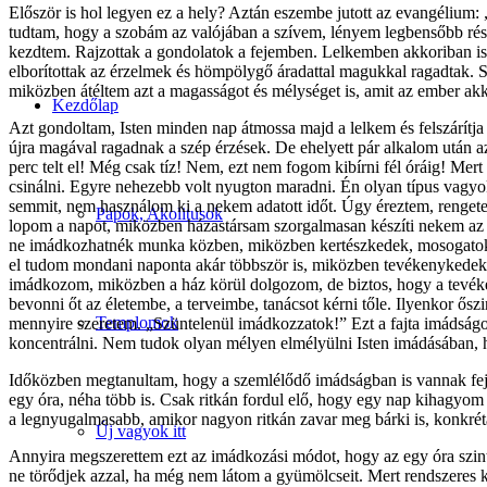
Először is hol legyen ez a hely? Aztán eszembe jutott az evangélium:
tudtam, hogy a szobám az valójában a szívem, lényem legbensőbb rész
kezdtem. Rajzottak a gondolatok a fejemben. Lelkemben akkoriban isz
elborítottak az érzelmek és hömpölygő áradattal magukkal ragadtak. S
miközben átéltem azt a magasságot és mélységet is, amit az ember akk
Kezdőlap
Azt gondoltam, Isten minden nap átmossa majd a lelkem és felszárítj
újra magával ragadnak a szép érzések. De ehelyett pár alkalom után a
perc telt el! Még csak tíz! Nem, ezt nem fogom kibírni fél óráig! M
csinálni. Egyre nehezebb volt nyugton maradni. Én olyan típus vagy
semmit, nem használom ki a nekem adatott időt. Úgy éreztem, rengeteg
Papok, Akolitusok
lopom a napot, miközben házastársam szorgalmasan készíti nekem az e
ne imádkozhatnék munka közben, miközben kertészkedek, mosogatok va
el tudom mondani naponta akár többször is, miközben tevékenykedek
imádkozom, miközben a ház körül dolgozom, de biztos, hogy a tevéke
bevonni őt az életembe, a terveimbe, tanácsot kérni tőle. Ilyenkor ő
Templomok
mennyire szeretem. „Szüntelenül imádkozzatok!” Ezt a fajta imádság
koncentrálni. Nem tudok olyan mélyen elmélyülni Isten imádásában,
Időközben megtanultam, hogy a szemlélődő imádságban is vannak fejlő
egy óra, néha több is. Csak ritkán fordul elő, hogy egy nap kihagyom 
a legnyugalmasabb, amikor nagyon ritkán zavar meg bárki is, konkréta
Új vagyok itt
Annyira megszerettem ezt az imádkozási módot, hogy az egy óra szinte
ne törődjek azzal, ha még nem látom a gyümölcseit. Mert rendszeres k