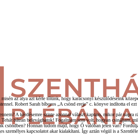
i misén az atya azt kérte tőlünk, hogy karácsonyi készülődéseink közepet
stennel. Robert Sarah bíboros „A csönd ereje” c. könyve indította el ezt
nnem? A kérdésemre szinte azonnal választ kaptam, mikor pár napra rá
 Tehát bátran belevághatok! Fogalmam sem volt, hogyan csináljam, mi
jak csöndben? Honnan tudom majd, hogy Ő valóban jelen van? Fordulj
s személyes kapcsolatot akar kialakítani. Így aztán végül is a Szentlél