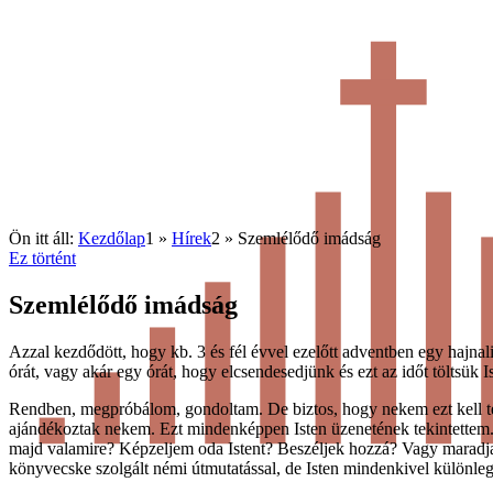
Ön itt áll:
Kezdőlap
1
»
Hírek
2
»
Szemlélődő imádság
Ez történt
Szemlélődő imádság
Azzal kezdődött, hogy kb. 3 és fél évvel ezelőtt adventben egy hajnal
órát, vagy akár egy órát, hogy elcsendesedjünk és ezt az időt töltsük I
Rendben, megpróbálom, gondoltam. De biztos, hogy nekem ezt kell te
ajándékoztak nekem. Ezt mindenképpen Isten üzenetének tekintettem.
majd valamire? Képzeljem oda Istent? Beszéljek hozzá? Vagy marad
könyvecske szolgált némi útmutatással, de Isten mindenkivel különlege