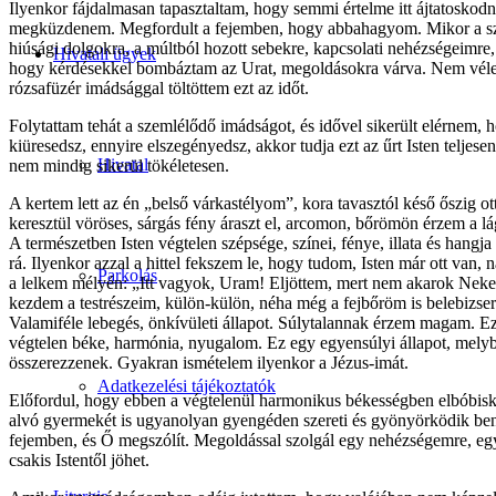
Ilyenkor fájdalmasan tapasztaltam, hogy semmi értelme itt ájtatoskod
megküzdenem. Megfordult a fejemben, hogy abbahagyom. Mikor a szem
hiúsági dolgokra, a múltból hozott sebekre, kapcsolati nehézségeimre,
Hivatali ügyek
hogy kérdésekkel bombáztam az Urat, megoldásokra várva. Nem véletle
rózsafüzér imádsággal töltöttem ezt az időt.
Folytattam tehát a szemlélődő imádságot, és idővel sikerült elérnem,
kiüresedsz, ennyire elszegényedsz, akkor tudja ezt az űrt Isten telje
Hivatal
nem mindig sikerül tökéletesen.
A kertem lett az én „belső várkastélyom”, kora tavasztól késő őszi
keresztül vöröses, sárgás fény áraszt el, arcomon, bőrömön érzem a 
A természetben Isten végtelen szépsége, színei, fénye, illata és han
rá. Ilyenkor azzal a hittel fekszem le, hogy tudom, Isten már ott van
Parkolás
a lelkem mélyén: „Itt vagyok, Uram! Eljöttem, mert nem akarok Neked
kezdem a testrészeim, külön-külön, néha még a fejbőröm is belebizser
Valamiféle lebegés, önkívületi állapot. Súlytalannak érzem magam. Ez a
végtelen béke, harmónia, nyugalom. Ez egy egyensúlyi állapot, melybe
összerezzenek. Gyakran ismételem ilyenkor a Jézus-imát.
Adatkezelési tájékoztatók
Előfordul, hogy ebben a végtelenül harmonikus békességben elbóbisko
alvó gyermekét is ugyanolyan gyengéden szereti és gyönyörködik benn
fejemben, és Ő megszólít. Megoldással szolgál egy nehézségemre, egy
csakis Istentől jöhet.