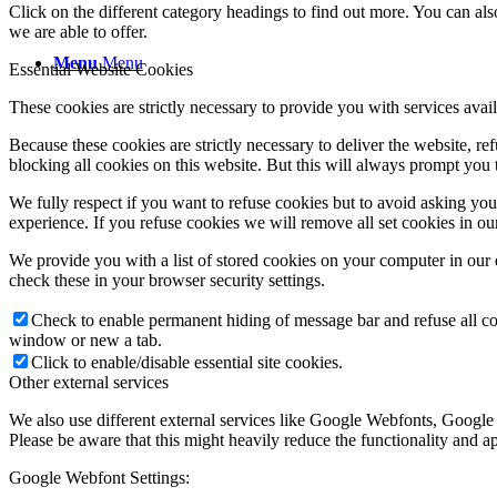
Click on the different category headings to find out more. You can a
we are able to offer.
Menu
Menu
Essential Website Cookies
These cookies are strictly necessary to provide you with services avail
Because these cookies are strictly necessary to deliver the website, 
blocking all cookies on this website. But this will always prompt you t
We fully respect if you want to refuse cookies but to avoid asking you a
experience. If you refuse cookies we will remove all set cookies in o
We provide you with a list of stored cookies on your computer in ou
check these in your browser security settings.
Check to enable permanent hiding of message bar and refuse all co
window or new a tab.
Click to enable/disable essential site cookies.
Other external services
We also use different external services like Google Webfonts, Google
Please be aware that this might heavily reduce the functionality and a
Google Webfont Settings: