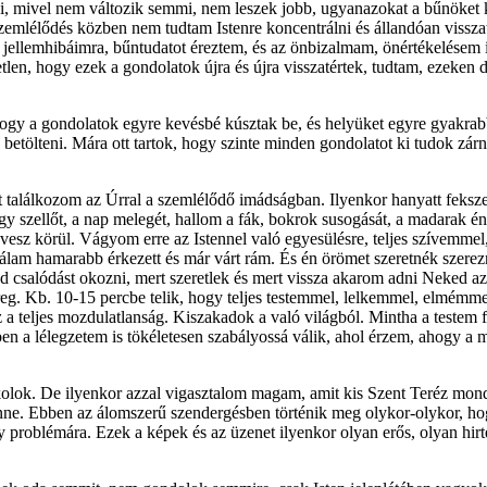
ni, mivel nem változik semmi, nem leszek jobb, ugyanazokat a bűnöket 
lélődés közben nem tudtam Istenre koncentrálni és állandóan visszat
 jellemhibáimra, bűntudatot éreztem, és az önbizalmam, önértékelésem is
n, hogy ezek a gondolatok újra és újra visszatértek, tudtam, ezeken 
 hogy a gondolatok egyre kevésbé kúsztak be, és helyüket egyre gyakrab
sen betölteni. Mára ott tartok, hogy szinte minden gondolatot ki tudok 
g ott találkozom az Úrral a szemlélődő imádságban. Ilyenkor hanyatt 
lágy szellőt, a nap melegét, hallom a fák, bokrok susogását, a madara
gja vesz körül. Vágyom erre az Istennel való egyesülésre, teljes szíve
, nálam hamarabb érkezett és már várt rám. És én örömet szeretnék szere
 csalódást okozni, mert szeretlek és mert vissza akarom adni Neked az
eg. Kb. 10-15 percbe telik, hogy teljes testemmel, lelkemmel, elmémmel
 teljes mozdulatlanság. Kiszakadok a való világból. Mintha a testem felü
n a lélegzetem is tökéletesen szabályossá válik, ahol érzem, ahogy a m
lok. De ilyenkor azzal vigasztalom magam, amit kis Szent Teréz mondot
e. Ebben az álomszerű szendergésben történik meg olykor-olykor, hogy
 problémára. Ezek a képek és az üzenet ilyenkor olyan erős, olyan hir