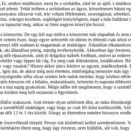
 „Te, amikor imádkozol, menj be a szobádba, zárd be az ajtót, s imádko
ét jelenti. Tehát leültem a szobámban az ágyra, kényelmesen hátam eg
onyatos zűrzavar volt, tele voltam félelemmel, szorongással, sebekkel
írni, zokogni kezdtem, segítségért könyörögtem, majd a hála hullámai ö
or tapasztal meg, mikor az Isten nagyon közel jön hozzá.
a a könnyeim. De egy-két nap múlva a könnyeim már elapadtak és nem é
zt vettem észre, hogy egyre nehezebb ott ülnöm és tétlenül csak nézni 
ert ennyi időt szabtam ki magamnak az imádságra. Állandóan elkalandoz
ok, aki állandóan pörög, mindig tevékenykedik. Akkoriban úgy éreztem
 időt elpazarolok, amit jó dolgokra tudnék fordítani, amivel az emberek
bédet vagy éppen fát vág. Én meg csak tétlenkedem, lustálkodom. Bűnt
gy vasalok? Hiszen akkor nincs lekötve az agyam, imádkozhatok. Hisze
. Igen ám, de akkor még nem értettem, minőségileg mennyire más úgy 
nységembe néha olyan szinten bele tudok merülni, hogy közben elfele
szintén leteszem elé a hibáim, mulasztásaim, örömeim és naponta többs
ot a mai napig gyakorlom. Mégis időbe telt megértenem, hogy a szemlé
 ha közben meg kell osztanom a figyelmem.
dési szakaszok. Ami eleinte olyan nehéznek tűnt, az mára létszükségle
a szemlélődő imádságot, vagy hogy az csak fél órára korlátozódik. Szép
n déli 12 és 1 óra között. Ahogy az életemben minden bizonyos rendben 
 észrevétlenül elrepül. Persze sok kísértéssel kellett szembenéznem. S
ísértésként éltem meg, hogy úgy éreztem, nem fejlődök, sőt volt, hogy 