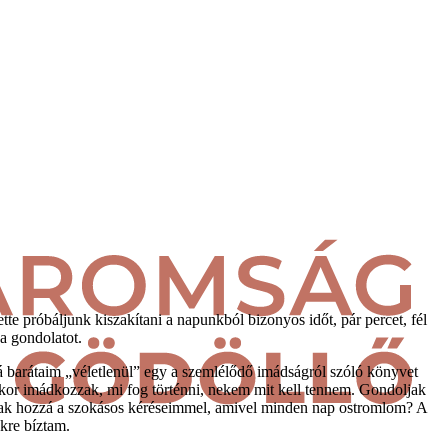
te próbáljunk kiszakítani a napunkból bizonyos időt, pár percet, fél
 a gondolatot.
 barátaim „véletlenül” egy a szemlélődő imádságról szóló könyvet
kor imádkozzak, mi fog történni, nekem mit kell tennem. Gondoljak
ak hozzá a szokásos kéréseimmel, amivel minden nap ostromlom? A
ekre bíztam.