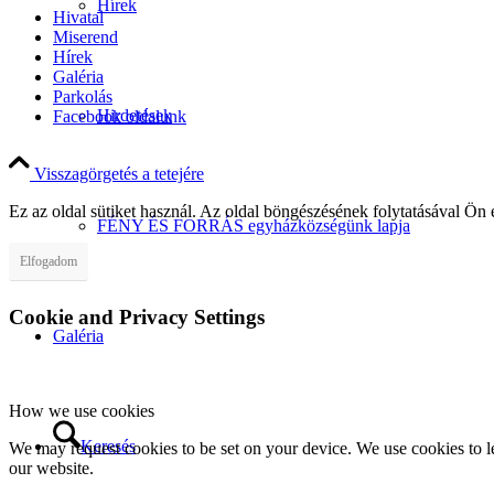
Hírek
Hivatal
Miserend
Hírek
Galéria
Parkolás
Hirdetések
Facebook oldalunk
Visszagörgetés a tetejére
Ez az oldal sütiket használ. Az oldal böngészésének folytatásával Ön 
FÉNY ÉS FORRÁS egyházközségünk lapja
Elfogadom
Cookie and Privacy Settings
Galéria
How we use cookies
Keresés
We may request cookies to be set on your device. We use cookies to le
our website.