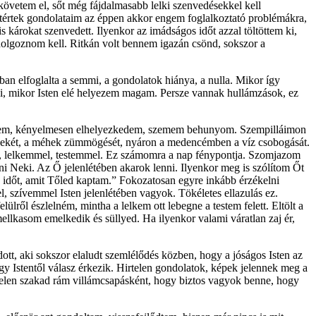
követem el, sőt még fájdalmasabb lelki szenvedésekkel kell
értek gondolataim az éppen akkor engem foglalkoztató problémákra,
 károkat szenvedett. Ilyenkor az imádságos időt azzal töltöttem ki,
dolgoznom kell. Ritkán volt bennem igazán csönd, sokszor a
ban elfoglalta a semmi, a gondolatok hiánya, a nulla. Mikor így
zárni, mikor Isten elé helyezem magam. Persze vannak hullámzások, ez
fekszem, kényelmesen elhelyezkedem, szemem behunyom. Szempilláimon
k énekét, a méhek zümmögését, nyáron a medencémben a víz csobogását.
mmel, lelkemmel, testemmel. Ez számomra a nap fénypontja. Szomjazom
zni Neki. Az Ő jelenlétében akarok lenni. Ilyenkor meg is szólítom Őt
 időt, amit Tőled kaptam.” Fokozatosan egyre inkább érzékelni
, szívemmel Isten jelenlétében vagyok. Tökéletes ellazulás ez.
lről észlelném, mintha a lelkem ott lebegne a testem felett. Eltölt a
ellkasom emelkedik és süllyed. Ha ilyenkor valami váratlan zaj ér,
t, aki sokszor elaludt szemlélődés közben, hogy a jóságos Isten az
 Istentől válasz érkezik. Hirtelen gondolatok, képek jelennek meg a
telen szakad rám villámcsapásként, hogy biztos vagyok benne, hogy