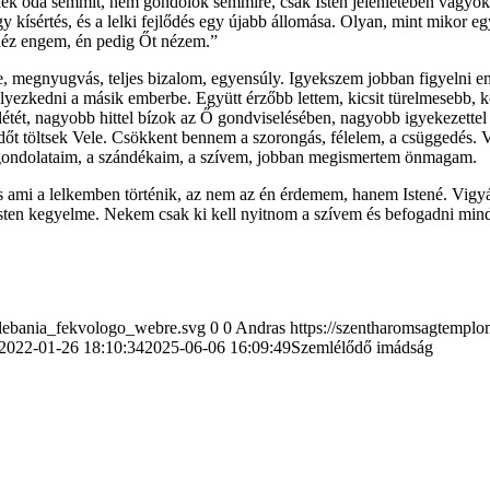
 oda semmit, nem gondolok semmire, csak Isten jelenlétében vagyok, e
ísértés, és a lelki fejlődés egy újabb állomása. Olyan, mint mikor eg
 néz engem, én pedig Őt nézem.”
 megnyugvás, teljes bizalom, egyensúly. Igyekszem jobban figyelni em
yezkedni a másik emberbe. Együtt érzőbb lettem, kicsit türelmesebb,
létét, nagyobb hittel bízok az Ő gondviselésében, nagyobb igyekezette
időt töltsek Vele. Csökkent bennem a szorongás, félelem, a csüggedés
a gondolataim, a szándékaim, a szívem, jobban megismertem önmagam.
s ami a lelkemben történik, az nem az én érdemem, hanem Istené. Vi
sten kegyelme. Nekem csak ki kell nyitnom a szívem és befogadni mind
plebania_fekvologo_webre.svg
0
0
Andras
https://szentharomsagtempl
2022-01-26 18:10:34
2025-06-06 16:09:49
Szemlélődő imádság