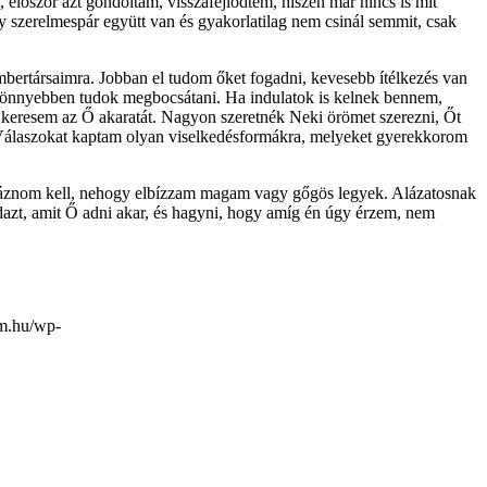
lőször azt gondoltam, visszafejlődtem, hiszen már nincs is mit
y szerelmespár együtt van és gyakorlatilag nem csinál semmit, csak
bertársaimra. Jobban el tudom őket fogadni, kevesebb ítélkezés van
 könnyebben tudok megbocsátani. Ha indulatok is kelnek bennem,
l keresem az Ő akaratát. Nagyon szeretnék Neki örömet szerezni, Őt
. Válaszokat kaptam olyan viselkedésformákra, melyeket gyerekkorom
gyáznom kell, nehogy elbízzam magam vagy gőgös legyek. Alázatosnak
azt, amit Ő adni akar, és hagyni, hogy amíg én úgy érzem, nem
om.hu/wp-