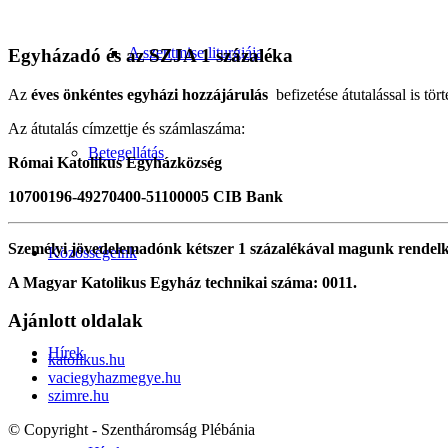
A szentmise liturgiája
Egyházadó és az SZJA 1 százaléka
Az
éves önkéntes egyházi hozzájárulás
befizetése átutalással is tört
Az átutalás címzettje és számlaszáma:
Betegellátás
Római Katolikus Egyházközség
10700196-49270400-51100005 CIB Bank
Személyi jövedelemadónk kétszer 1 százalékával magunk rendel
Közösségeink
A Magyar Katolikus Egyház technikai száma: 0011.
Ajánlott oldalak
Hírek
katolikus.hu
vaciegyhazmegye.hu
szimre.hu
© Copyright - Szentháromság Plébánia