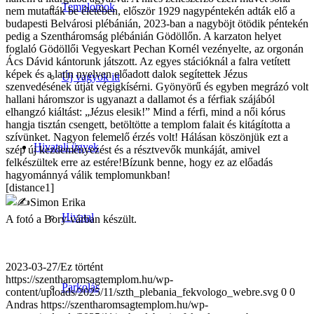
Templomok
nem mutatták be életében, először 1929 nagypéntekén adták elő a
budapesti Belvárosi plébánián, 2023-ban a nagyböjt ötödik péntekén
pedig a Szentháromság plébánián Gödöllőn. A karzaton helyet
foglaló Gödöllői Vegyeskart Pechan Kornél vezényelte, az orgonán
Ács Dávid kántorunk játszott. Az egyes stációknál a falra vetített
képek és a latin nyelven előadott dalok segítettek Jézus
Új vagyok itt
szenvedésének útját végigkísérni. Gyönyörű és egyben megrázó volt
hallani háromszor is ugyanazt a dallamot és a férfiak szájából
elhangzó kiáltást: „Jézus elesik!” Mind a férfi, mind a női kórus
hangja tisztán csengett, betöltötte a templom falait és kitágította a
szívünket. Nagyon felemelő érzés volt! Hálásan köszönjük ezt a
Hivatali ügyek
szép új kezdeményezést és a résztvevők munkáját, amivel
felkészültek erre az estére!Bízunk benne, hogy ez az előadás
hagyománnyá válik templomunkban!
[distance1]
Simon Erika
Hivatal
A fotó a Bory-várban készült.
2023-03-27
/
Ez történt
https://szentharomsagtemplom.hu/wp-
Parkolás
content/uploads/2025/11/szth_plebania_fekvologo_webre.svg
0
0
Andras
https://szentharomsagtemplom.hu/wp-