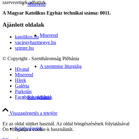
szervezetnek adhatjuk.
Miserend
A Magyar Katolikus Egyház technikai száma: 0011.
Ajánlott oldalak
Miserend
katolikus.hu
vaciegyhazmegye.hu
szimre.hu
© Copyright - Szentháromság Plébánia
A szentmise liturgiája
Hivatal
Miserend
Hírek
Galéria
Parkolás
Facebook oldalunk
Betegellátás
Visszagörgetés a tetejére
Ez az oldal sütiket használ. Az oldal böngészésének folytatásával
Közösségeink
Ön elfogadja a cookie-k használatát.