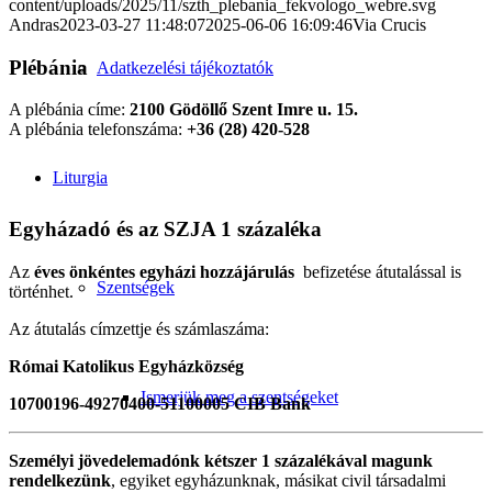
content/uploads/2025/11/szth_plebania_fekvologo_webre.svg
Andras
2023-03-27 11:48:07
2025-06-06 16:09:46
Via Crucis
Plébánia
Adatkezelési tájékoztatók
A plébánia címe:
2100 Gödöllő Szent Imre u. 15.
A plébánia telefonszáma:
+36 (28) 420-528
Liturgia
Egyházadó és az SZJA 1 százaléka
Az
éves önkéntes egyházi hozzájárulás
befizetése átutalással is
Szentségek
történhet.
Az átutalás címzettje és számlaszáma:
Római Katolikus Egyházközség
Ismerjük meg a szentségeket
10700196-49270400-51100005 CIB Bank
Személyi jövedelemadónk kétszer 1 százalékával magunk
rendelkezünk
, egyiket egyházunknak, másikat civil társadalmi