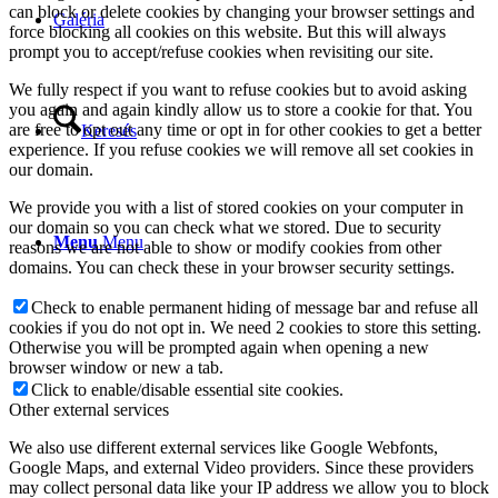
can block or delete cookies by changing your browser settings and
Galéria
force blocking all cookies on this website. But this will always
prompt you to accept/refuse cookies when revisiting our site.
We fully respect if you want to refuse cookies but to avoid asking
you again and again kindly allow us to store a cookie for that. You
are free to opt out any time or opt in for other cookies to get a better
Keresés
experience. If you refuse cookies we will remove all set cookies in
our domain.
We provide you with a list of stored cookies on your computer in
our domain so you can check what we stored. Due to security
Menu
Menu
reasons we are not able to show or modify cookies from other
domains. You can check these in your browser security settings.
Check to enable permanent hiding of message bar and refuse all
cookies if you do not opt in. We need 2 cookies to store this setting.
Otherwise you will be prompted again when opening a new
browser window or new a tab.
Click to enable/disable essential site cookies.
Other external services
We also use different external services like Google Webfonts,
Google Maps, and external Video providers. Since these providers
may collect personal data like your IP address we allow you to block