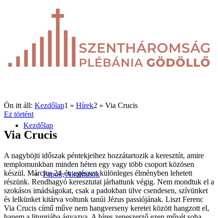
Ön itt áll:
Kezdőlap
1
»
Hírek
2
»
Via Crucis
Ez történt
Kezdőlap
Via Crucis
A nagyböjti időszak péntekjeihez hozzátartozik a keresztút, amire
templomunkban minden héten egy vagy több csoport közösen
készül. Március 24-én egészen különleges élményben lehetett
Papok, Akolitusok
részünk. Rendhagyó keresztutat járhattunk végig. Nem mondtuk el a
szokásos imádságokat, csak a padokban ülve csendesen, szívünket
és lelkünket kitárva voltunk tanúi Jézus passiójának. Liszt Ferenc
Via Crucis című műve nem hangverseny keretei között hangzott el,
hanem a liturgiába ágyazva. A híres zeneszerző ezen művét soha