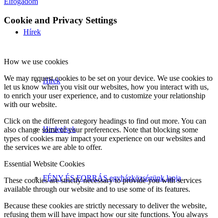
Elfogadom
Cookie and Privacy Settings
Hírek
How we use cookies
We may request cookies to be set on your device. We use cookies to
Hírek
let us know when you visit our websites, how you interact with us,
to enrich your user experience, and to customize your relationship
with our website.
Click on the different category headings to find out more. You can
Hirdetések
also change some of your preferences. Note that blocking some
types of cookies may impact your experience on our websites and
the services we are able to offer.
Essential Website Cookies
FÉNY ÉS FORRÁS egyházközségünk lapja
These cookies are strictly necessary to provide you with services
available through our website and to use some of its features.
Because these cookies are strictly necessary to deliver the website,
refusing them will have impact how our site functions. You always