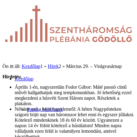
Ön itt áll:
Kezdőlap
1
»
Hírek
2
»
Március 29. – Virágvasárnap
Hirdetés:
Kezdőlap
Április 1-én, nagyszerdán Fodor Gábor: Máté passió című
művét hallgathatjuk meg templomunkban. Jó lehetőség ezzel
megkezdeni a húsvéti Szent Három napot. Részletek a
plakáton.
Néhány szó a böjti fegyelemről: A héten Nagypénteken
Papok, Akolitusok
szigorú böjti nap van háromszor lehet enni és egyszer jóllakni.
Kötelező mindenkinek 18 és 60 év között. Ugyanezen a
napon 14 év fölött kötelező a hústilalom! Minden napra
vállaljunk ezen felül is valamilyen lemondást, amivel
készülhetünk.