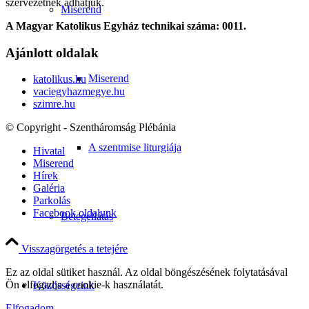
szervezetnek adhatjuk.
Miserend
A Magyar Katolikus Egyház technikai száma: 0011.
Ajánlott oldalak
Miserend
katolikus.hu
vaciegyhazmegye.hu
szimre.hu
© Copyright - Szentháromság Plébánia
A szentmise liturgiája
Hivatal
Miserend
Hírek
Galéria
Parkolás
Facebook oldalunk
Betegellátás
Visszagörgetés a tetejére
Ez az oldal sütiket használ. Az oldal böngészésének folytatásával
Ön elfogadja a cookie-k használatát.
Közösségeink
Elfogadom