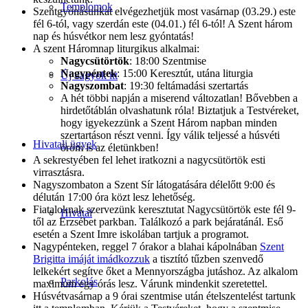
Templomok
Szentgyónásunkat elvégezhetjük most vasárnap (03.29.) este
fél 6-tól, vagy szerdán este (04.01.) fél 6-tól! A Szent három
nap és húsvétkor nem lesz gyóntatás!
A szent Háromnap liturgikus alkalmai:
Nagycsütörtök
: 18:00 Szentmise
Nagypéntek
: 15:00 Keresztút, utána liturgia
Új vagyok itt
Nagyszombat
: 19:30 feltámadási szertartás
A hét többi napján a miserend változatlan! Bővebben a
hirdetőtáblán olvashatunk róla! Biztatjuk a Testvéreket,
hogy igyekezzünk a Szent Három napban minden
szertartáson részt venni. Így válik teljessé a húsvéti
Hivatali ügyek
öröm is az életünkben!
A sekrestyében fel lehet iratkozni a nagycsütörtök esti
virrasztásra.
Nagyszombaton a Szent Sír látogatására délelőtt 9:00 és
délután 17:00 óra közt lesz lehetőség.
Fiataloknak szervezünk keresztutat Nagycsütörtök este fél 9-
Hivatal
től az Erzsébet parkban. Találkozó a park bejáratánál. Eső
esetén a Szent Imre iskolában tartjuk a programot.
Nagypénteken, reggel 7 órakor a blahai kápolnában
Szent
Brigitta imáját imádkozzuk
a tisztító tűzben szenvedő
lelkekért segítve őket a Mennyországba jutáshoz. Az alkalom
Parkolás
maximum egy órás lesz. Várunk mindenkit szeretettel.
Húsvétvasárnap a 9 órai szentmise után ételszentelést tartunk