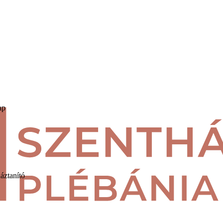
ap
áztanító