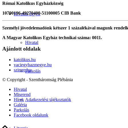
Római Katolikus Egyházközség
10700196-49270400-51100005 CIB Bank
Hivatali ügyek
Személyi jövedelemadónk kétszer 1 százalékával magunk rendel
A Magyar Katolikus Egyház technikai száma: 0011.
Hivatal
Ajánlott oldalak
katolikus.hu
vaciegyhazmegye.hu
szimre.hu
Parkolás
© Copyright - Szentháromság Plébánia
Hivatal
Miserend
Adatkezelési tájékoztatók
Hírek
Galéria
Parkolás
Facebook oldalunk