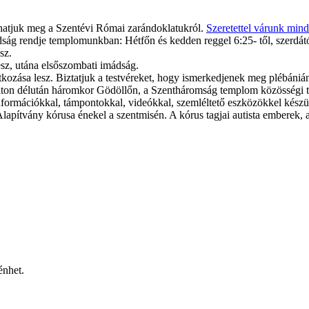
athatjuk meg a Szentévi Római zarándoklatukról.
Szeretettel várunk mind
g rendje templomunkban: Hétfőn és kedden reggel 6:25- től, szerdától 
sz.
sz, utána elsőszombati imádság.
kozása lesz. Biztatjuk a testvéreket, hogy ismerkedjenek meg plébániá
ton délután háromkor Gödöllőn, a Szentháromság templom közösségi te
információkkal, támpontokkal, videókkal, szemléltető eszközökkel készü
apítvány kórusa énekel a szentmisén. A kórus tagjai autista emberek, ak
énhet.