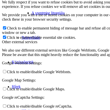
We fully respect if you want to refuse cookies but to avoid asking you a
experience. If you refuse cookies we will remove all set cookies in o
A szentmise liturgiája
We provide you with a list of stored cookies on your computer in ou
check these in your browser security settings.
Check to enable permanent hiding of message bar and refuse all co
window or new a tab.
Click to enable/disable essential site cookies.
Betegellátás
Other external services
We also use different external services like Google Webfonts, Google
Please be aware that this might heavily reduce the functionality and a
Közösségeink
Google Webfont Settings:
Click to enable/disable Google Webfonts.
Google Map Settings:
Hírek
Click to enable/disable Google Maps.
Google reCaptcha Settings:
Click to enable/disable Google reCaptcha.