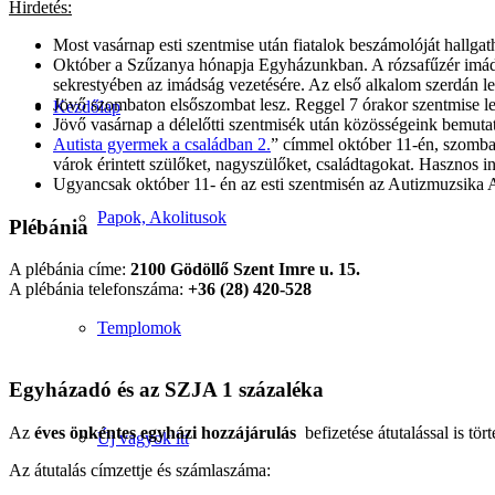
Hirdetés:
Most vasárnap esti szentmise után fiatalok beszámolóját hallg
Október a Szűzanya hónapja Egyházunkban. A rózsafűzér imádsá
sekrestyében az imádság vezetésére. Az első alkalom szerdán le
Jövő szombaton elsőszombat lesz. Reggel 7 órakor szentmise le
Kezdőlap
Jövő vasárnap a délelőtti szentmisék után közösségeink bemutat
Autista gyermek a családban 2.
” címmel október 11-én, szomba
várok érintett szülőket, nagyszülőket, családtagokat. Hasznos 
Ugyancsak október 11- én az esti szentmisén az Autizmuzsika Al
Papok, Akolitusok
Plébánia
A plébánia címe:
2100 Gödöllő Szent Imre u. 15.
A plébánia telefonszáma:
+36 (28) 420-528
Templomok
Egyházadó és az SZJA 1 százaléka
Az
éves önkéntes egyházi hozzájárulás
befizetése átutalással is tört
Új vagyok itt
Az átutalás címzettje és számlaszáma: