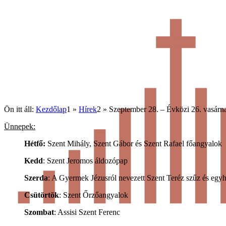
Ön itt áll:
Kezdőlap
1
»
Hírek
2
»
Szeptember 28. – Évközi 26. vasárn
Ünnepek:
Hétfő:
Szent Mihály, Szent Gábor és Szent Rafael főangyalok
Kedd
: Szent Jeromos áldozópap
Szerda
: A Gyermek Jézusról nevezett Szent Teréz szűz és egyh
Csütörtök
: Szent Őrzőangyalok
Szombat
: Assisi Szent Ferenc