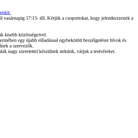
enkit.
vasárnapig 17:15- től. Kérjük a csoportokat, hogy jelentkezzenek a
nk kisebb közösségeivel.
rmében egy újabb előadással egybekötött beszélgetésre hívok és
lnek a szervezők.
ik nagy szeretettel készülnek nekünk, várjuk a testvéreket.