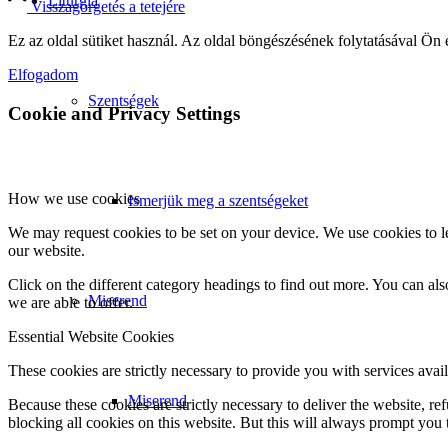
Liturgia
Visszagörgetés a tetejére
Ez az oldal sütiket használ. Az oldal böngészésének folytatásával Ön 
Elfogadom
Szentségek
Cookie and Privacy Settings
How we use cookies
Ismerjük meg a szentségeket
We may request cookies to be set on your device. We use cookies to le
our website.
Click on the different category headings to find out more. You can a
Miserend
we are able to offer.
Essential Website Cookies
These cookies are strictly necessary to provide you with services avail
Miserend
Because these cookies are strictly necessary to deliver the website, 
blocking all cookies on this website. But this will always prompt you t