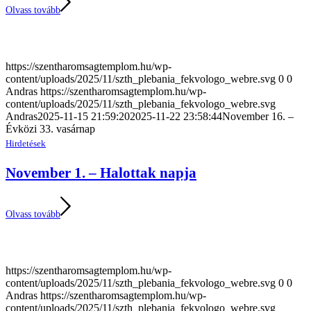
Olvass tovább
https://szentharomsagtemplom.hu/wp-
content/uploads/2025/11/szth_plebania_fekvologo_webre.svg
0
0
Andras
https://szentharomsagtemplom.hu/wp-
content/uploads/2025/11/szth_plebania_fekvologo_webre.svg
Andras
2025-11-15 21:59:20
2025-11-22 23:58:44
November 16. –
Évközi 33. vasárnap
Hirdetések
November 1. – Halottak napja
Olvass tovább
https://szentharomsagtemplom.hu/wp-
content/uploads/2025/11/szth_plebania_fekvologo_webre.svg
0
0
Andras
https://szentharomsagtemplom.hu/wp-
content/uploads/2025/11/szth_plebania_fekvologo_webre.svg