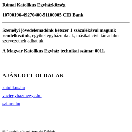
Római Katolikus Egyházközség
10700196-49270400-51100005 CIB Bank
Személyi jövedelemadónk kétszer 1 százalékával magunk
rendelkezünk
, egyiket egyházunknak, másikat civil társadalmi
szervezetnek adhatjuk.
A Magyar Katolikus Egyház technikai száma: 0011.
AJÁNLOTT OLDALAK
katolikus.hu
vaciegyhazmegye.hu
szimre.hu
© Copyright - Szentháromság Plébánia