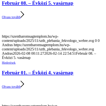
Február 08. – Évközi 5. vasárnap
Olvass tovább
https://szentharomsagtemplom.hu/wp-
content/uploads/2025/11/szth_plebania_fekvologo_webre.svg
0
0
Andras
https://szentharomsagtemplom.hu/wp-
content/uploads/2025/11/szth_plebania_fekvologo_webre.svg
Andras
2026-02-08 00:11:27
2026-02-14 22:54:51
Február 08. –
Évközi 5. vasárnap
Hirdetések
Február 01. – Évközi 4. vasárnap
Olvass tovább
https://szentharomsagtemplom.hu/wp-